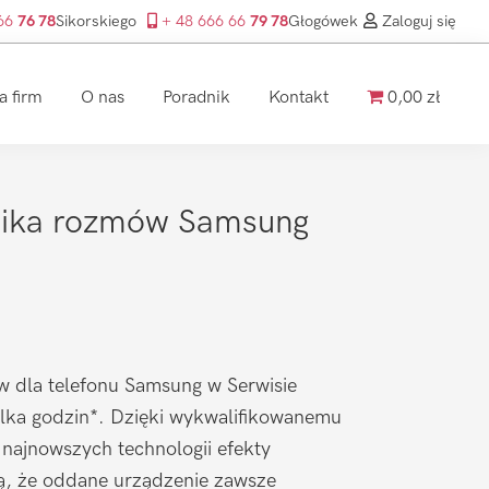
 66
76 78
Sikorskiego
+ 48 666 66
79 78
Głogówek
Zaloguj się
a firm
O nas
Poradnik
Kontakt
0,00 zł
nika rozmów Samsung
 dla telefonu Samsung w Serwisie
ilka godzin*. Dzięki wykwalifikowanemu
 najnowszych technologii efekty
ą, że oddane urządzenie zawsze