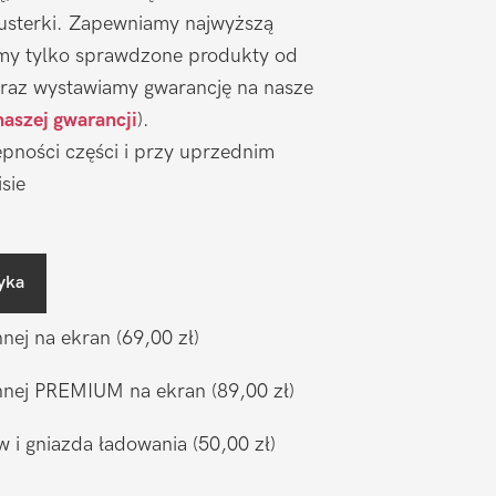
 usterki. Zapewniamy najwyższą
emy tylko sprawdzone produkty od
raz wystawiamy gwarancję na nasze
naszej gwarancji
).
pności części i przy uprzednim
sie
yka
nnej na ekran
(69,00 zł)
ronnej PREMIUM na ekran
(89,00 zł)
w i gniazda ładowania
(50,00 zł)