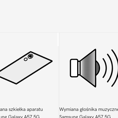
na szkiełka aparatu
Wymiana głośnika muzyczn
ung Galaxy A57 5G
Samsung Galaxy A57 5G