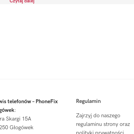
Czytaj dalej
Regulamin
wis telefonów – PhoneFix
gówek
:
Zajrzyj do naszego
tra Skargi 15A
regulaminu strony oraz
250 Głogówek
polityki prywatności.