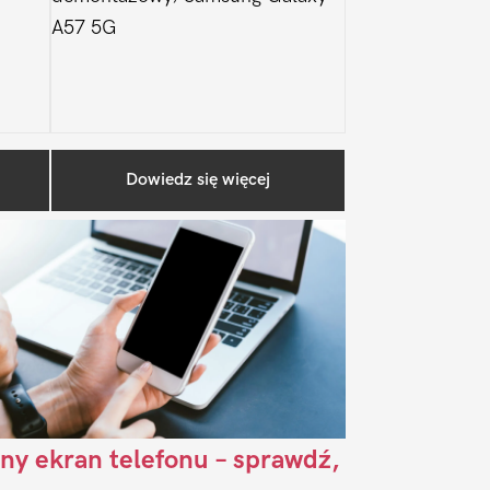
A57 5G
Pierwszy
Dowiedz się więcej
Sidebar
ny ekran telefonu – sprawdź,