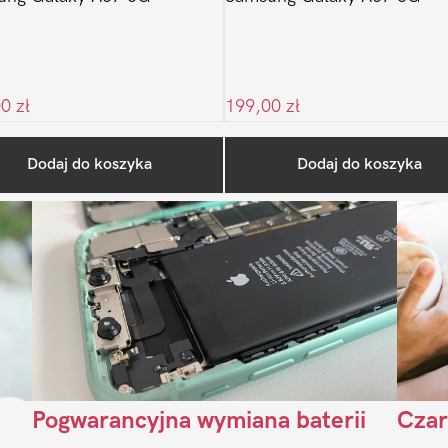
00
zł
199,00
zł
Ostatnio na blogu
Dodaj do koszyka
Dodaj do koszyka
Pogwarancyjna wymiana baterii
Czar