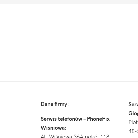
Footer
Dane firmy:
Ser
Gło
Serwis telefonów – PhoneFix
Pio
Wiśniowa
:
48-
Al. Wiśniowa 36A pokój 118