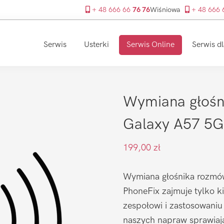
+ 48 666 66
76 76
Wiśniowa
+ 48 666
Serwis
Usterki
Serwis Online
Serwis dl
Wymiana głoś
Galaxy A57 5G
199,00
zł
Wymiana głośnika rozmów
PhoneFix zajmuje tylko k
zespołowi i zastosowaniu
naszych napraw sprawiaj