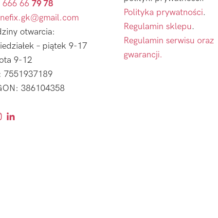
 666 66
79 78
Polityka prywatności
.
nefix.gk@gmail.com
Regulamin sklepu
.
ziny otwarcia:
Regulamin serwisu oraz
iedziałek – piątek 9-17
gwarancji.
ota 9-12
: 7551937189
ON: 386104358