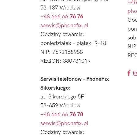
+48
53-137 Wrocław
pho
+48 666 66
76 76
God
serwis@phonefix.pl
pon
Godziny otwarcia:
sob
poniedziałek – piątek 9-18
NIP
NIP: 7692168988
REG
REGON: 380731019
Serwis telefonów – PhoneFix
Sikorskiego
:
ul. Sikorskiego 5F
53-659 Wrocław
+48 666 66
76 78
serwis@phonefix.pl
Godziny otwarcia: