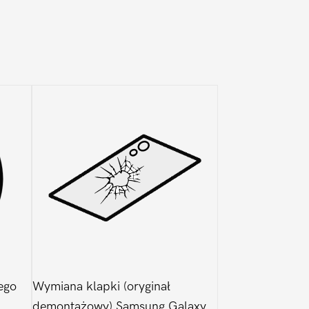
ego
Wymiana klapki (oryginał
demontażowy) Samsung Galaxy