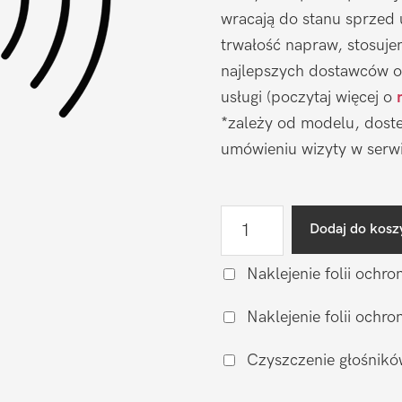
wracają do stanu sprzed
trwałość napraw, stosuj
najlepszych dostawców o
usługi (poczytaj więcej o
*zależy od modelu, doste
umówieniu wizyty w serwi
ilość
Dodaj do kosz
Wymiana
głośnika
Naklejenie folii ochro
rozmów
Naklejenie folii och
Samsung
Galaxy
Czyszczenie głośnikó
A57
5G