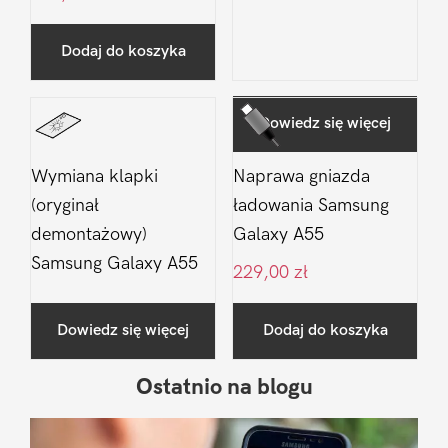
Dodaj do koszyka
Dowiedz się więcej
Wymiana klapki
Naprawa gniazda
(oryginał
ładowania Samsung
demontażowy)
Galaxy A55
Samsung Galaxy A55
229,00
zł
Dowiedz się więcej
Dodaj do koszyka
Ostatnio na blogu
Pierwszy
Sidebar