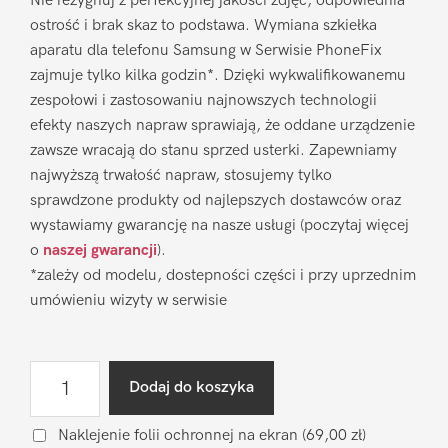
Nie rezygnuj z perfekcyjnej jakości zdjęć, odpowiednia
ostrość i brak skaz to podstawa. Wymiana szkiełka
aparatu dla telefonu Samsung w Serwisie PhoneFix
zajmuje tylko kilka godzin*. Dzięki wykwalifikowanemu
zespołowi i zastosowaniu najnowszych technologii
efekty naszych napraw sprawiają, że oddane urządzenie
zawsze wracają do stanu sprzed usterki. Zapewniamy
najwyższą trwałość napraw, stosujemy tylko
sprawdzone produkty od najlepszych dostawców oraz
wystawiamy gwarancję na nasze usługi (poczytaj więcej
o
naszej gwarancji
).
*zależy od modelu, dostepności części i przy uprzednim
umówieniu wizyty w serwisie
ilość
Dodaj do koszyka
Wymiana
szkiełka
Naklejenie folii ochronnej na ekran
(69,00 zł)