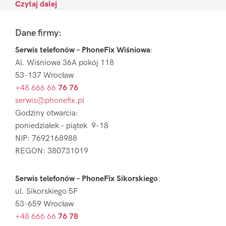
Czytaj dalej
Footer
Dane firmy:
Serwis telefonów – PhoneFix Wiśniowa
:
Al. Wiśniowa 36A pokój 118
53-137 Wrocław
+48 666 66
76 76
serwis@phonefix.pl
Godziny otwarcia:
poniedziałek – piątek 9-18
NIP: 7692168988
REGON: 380731019
Serwis telefonów – PhoneFix Sikorskiego
:
ul. Sikorskiego 5F
53-659 Wrocław
+48 666 66
76 78