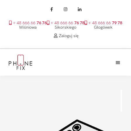
+ 48 666 66
76 76
+ 48 666 66
76 78
+ 48 666 66
79 78
Wiśniowa
Sikorskiego
Głogówek
Zaloguj się
Przejdź
Przejdź
Przejdź
do
do
do
treści
głównego
stopki
PhoneFix
paska
bocznego