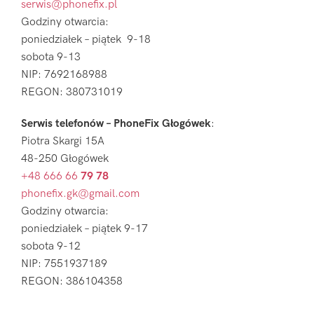
serwis@phonefix.pl
Godziny otwarcia:
poniedziałek – piątek 9-18
sobota 9-13
NIP: 7692168988
REGON: 380731019
Serwis telefonów – PhoneFix Głogówek
:
Piotra Skargi 15A
48-250 Głogówek
+48 666 66
79 78
phonefix.gk@gmail.com
Godziny otwarcia:
poniedziałek – piątek 9-17
sobota 9-12
NIP: 7551937189
REGON: 386104358