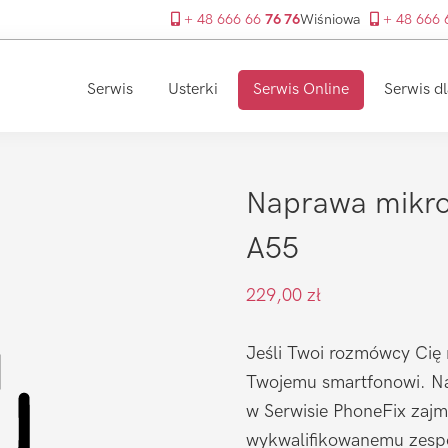
+ 48 666 66
76 76
Wiśniowa
+ 48 666
Serwis
Usterki
Serwis Online
Serwis dl
Naprawa mikro
A55
229,00
zł
Jeśli Twoi rozmówcy Cię 
Twojemu smartfonowi. Na
w Serwisie PhoneFix zajmu
wykwalifikowanemu zespo