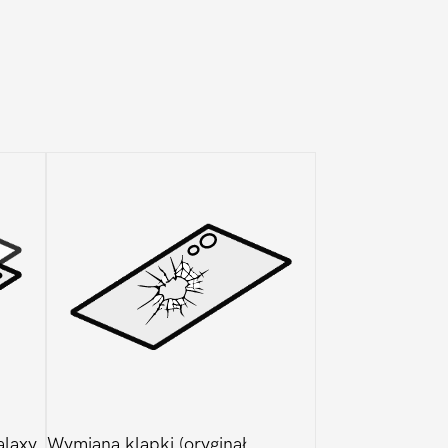
laxy
Wymiana klapki (oryginał