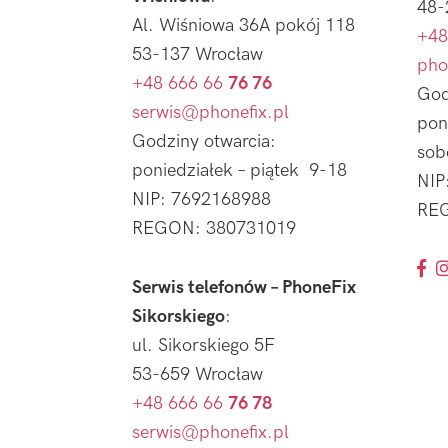
48-
Al. Wiśniowa 36A pokój 118
+48
53-137 Wrocław
pho
+48 666 66
76 76
God
serwis@phonefix.pl
pon
Godziny otwarcia:
sob
poniedziałek – piątek 9-18
NIP
NIP: 7692168988
REG
REGON: 380731019
Serwis telefonów – PhoneFix
Sikorskiego
:
ul. Sikorskiego 5F
53-659 Wrocław
+48 666 66
76 78
serwis@phonefix.pl