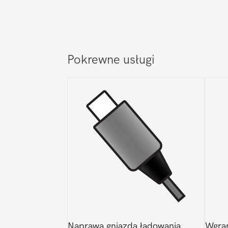
Pokrewne usługi
Naprawa gniazda ładowania
Wgra