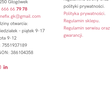
250 Głogówek
polityki prywatności.
 666 66
79 78
Polityka prywatności
.
nefix.gk@gmail.com
Regulamin sklepu
.
ziny otwarcia:
Regulamin serwisu oraz
iedziałek – piątek 9-17
gwarancji.
ota 9-12
: 7551937189
ON: 386104358