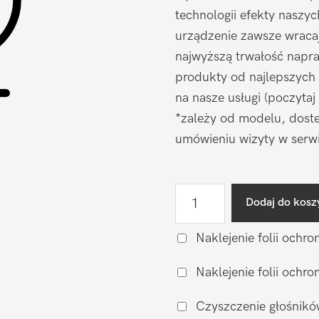
technologii efekty naszy
urządzenie zawsze wraca
najwyższą trwałość napr
produkty od najlepszych
na nasze usługi (poczytaj
*zależy od modelu, doste
umówieniu wizyty w serwi
ilość
Dodaj do kosz
Naprawa
mikrofonu
Naklejenie folii ochro
Samsung
Naklejenie folii och
Galaxy
A55
Czyszczenie głośnikó