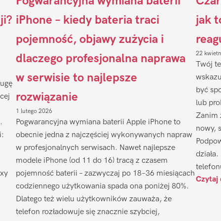
Pogwarancyjna wymiana baterii
Czar
ji?
iPhone – kiedy bateria traci
jak 
pojemność, objawy zużycia i
reag
22 kwiet
dlaczego profesjonalna naprawa
Twój te
w serwisie to najlepsze
wskazu
ługę
być sp
rozwiązanie
cej
lub pr
1 lutego 2026
Zanim 
.
Pogwarancyjna wymiana baterii Apple iPhone to
nowy, 
i:
obecnie jedna z najczęściej wykonywanych napraw
Podpow
w profesjonalnych serwisach. Nawet najlepsze
działa.
modele iPhone (od 11 do 16) tracą z czasem
telefon
axy
pojemność baterii – zazwyczaj po 18–36 miesiącach
Czytaj 
codziennego użytkowania spada ona poniżej 80%.
Dlatego też wielu użytkowników zauważa, że
telefon rozładowuje się znacznie szybciej,