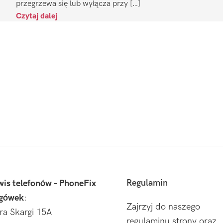
przegrzewa się lub wyłącza przy […]
Czytaj dalej
Regulamin
wis telefonów – PhoneFix
gówek
:
Zajrzyj do naszego
tra Skargi 15A
regulaminu strony oraz