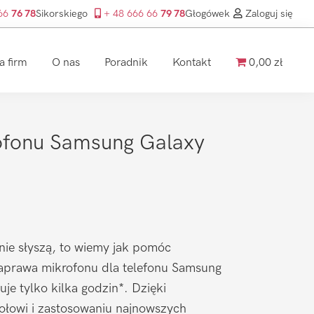
 66
76 78
Sikorskiego
+ 48 666 66
79 78
Głogówek
Zaloguj się
a firm
O nas
Poradnik
Kontakt
0,00 zł
fonu Samsung Galaxy
nie słyszą, to wiemy jak pomóc
prawa mikrofonu dla telefonu Samsung
je tylko kilka godzin*. Dzięki
łowi i zastosowaniu najnowszych