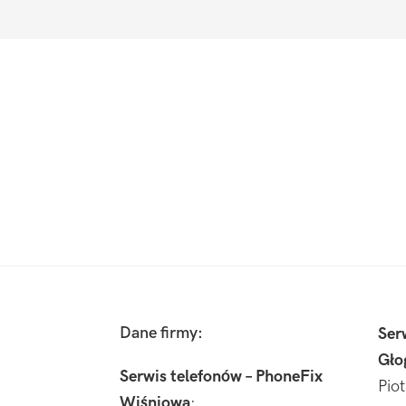
Footer
Dane firmy:
Ser
Gło
Serwis telefonów – PhoneFix
Pio
Wiśniowa
: