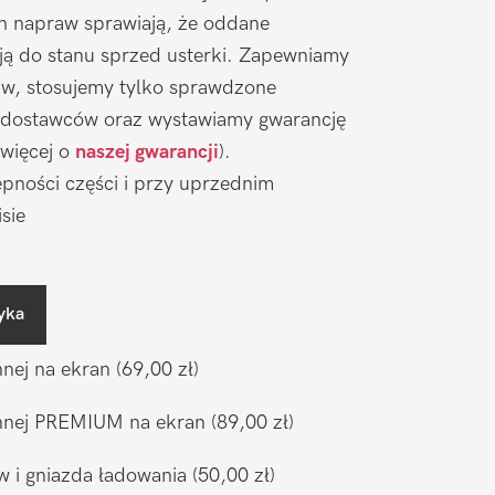
ch napraw sprawiają, że oddane
ją do stanu sprzed usterki. Zapewniamy
aw, stosujemy tylko sprawdzone
 dostawców oraz wystawiamy gwarancję
 więcej o
naszej gwarancji
).
pności części i przy uprzednim
sie
yka
nnej na ekran
(69,00 zł)
ronnej PREMIUM na ekran
(89,00 zł)
w i gniazda ładowania
(50,00 zł)