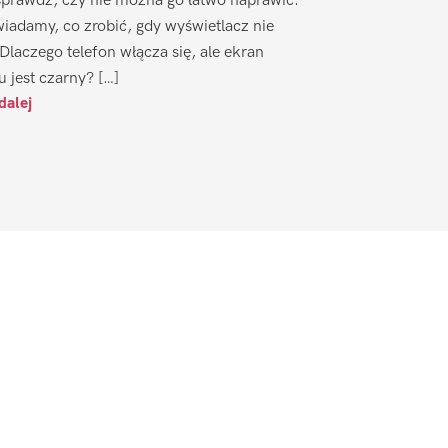
sprawdź, czy nie można go łatwo naprawić.
iadamy, co zrobić, gdy wyświetlacz nie
 Dlaczego telefon włącza się, ale ekran
u jest czarny? […]
dalej