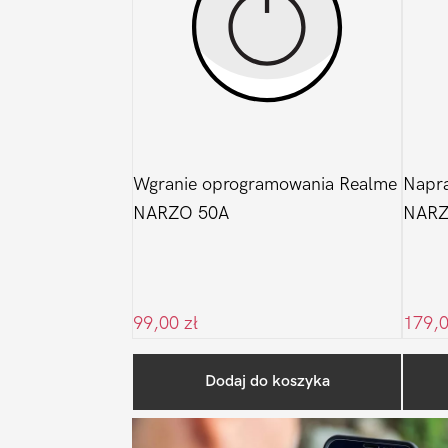
Wgranie oprogramowania Realme
Napr
NARZO 50A
NARZ
99,00
zł
179,
Dodaj do koszyka