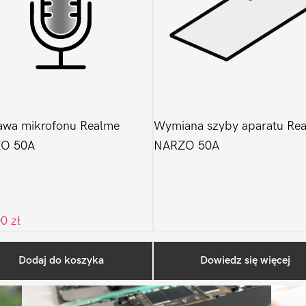
awa mikrofonu Realme
Wymiana szyby aparatu Re
O 50A
NARZO 50A
00
zł
Ostatnio na blogu
Dodaj do koszyka
Dowiedz się więcej