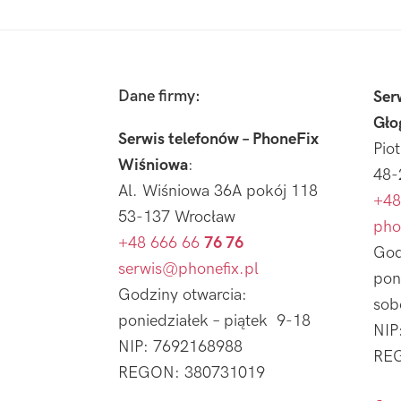
Footer
Dane firmy:
Ser
Gło
Serwis telefonów – PhoneFix
Pio
Wiśniowa
:
48-
Al. Wiśniowa 36A pokój 118
+48
53-137 Wrocław
pho
+48 666 66
76 76
God
serwis@phonefix.pl
pon
Godziny otwarcia:
sob
poniedziałek – piątek 9-18
NIP
NIP: 7692168988
REG
REGON: 380731019