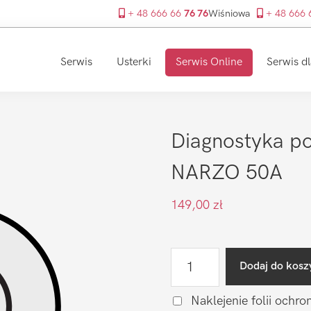
+ 48 666 66
76 76
Wiśniowa
+ 48 666
Serwis
Usterki
Serwis Online
Serwis dl
Diagnostyka po
NARZO 50A
149,00
zł
ilość
Dodaj do kosz
Diagnostyka
po
Naklejenie folii ochro