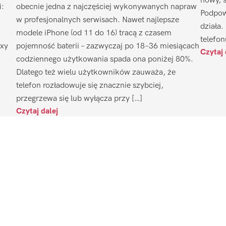
nowy, 
i:
obecnie jedna z najczęściej wykonywanych napraw
Podpow
w profesjonalnych serwisach. Nawet najlepsze
działa.
modele iPhone (od 11 do 16) tracą z czasem
telefon
axy
pojemność baterii – zazwyczaj po 18–36 miesiącach
Czytaj 
codziennego użytkowania spada ona poniżej 80%.
Dlatego też wielu użytkowników zauważa, że
telefon rozładowuje się znacznie szybciej,
przegrzewa się lub wyłącza przy […]
Czytaj dalej