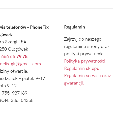
Regulamin
wis telefonów – PhoneFix
gówek
:
Zajrzyj do naszego
tra Skargi 15A
regulaminu strony oraz
250 Głogówek
polityki prywatności.
 666 66
79 78
Polityka prywatności
.
nefix.gk@gmail.com
Regulamin sklepu
.
ziny otwarcia:
Regulamin serwisu oraz
iedziałek – piątek 9-17
gwarancji.
ota 9-12
: 7551937189
ON: 386104358