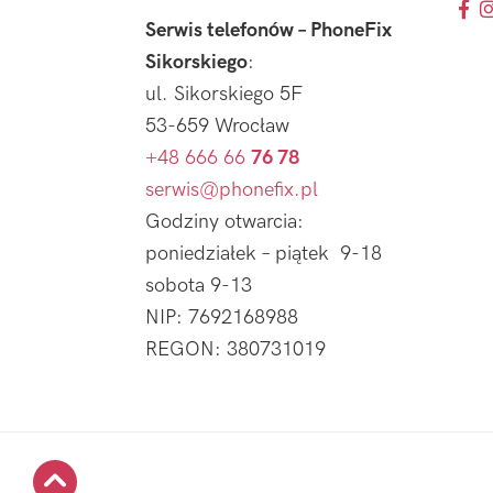
Serwis telefonów – PhoneFix
Sikorskiego
:
ul. Sikorskiego 5F
53-659 Wrocław
+48 666 66
76 78
serwis@phonefix.pl
Godziny otwarcia:
poniedziałek – piątek 9-18
sobota 9-13
NIP: 7692168988
REGON: 380731019