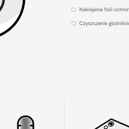
zalaniu
Naklejenie folii och
Realme
NARZO
Czyszczenie głośnikó
50A