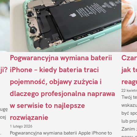
Pogwarancyjna wymiana baterii
Czar
ji?
iPhone – kiedy bateria traci
jak 
pojemność, objawy zużycia i
reag
22 kwiet
dlaczego profesjonalna naprawa
Twój te
w serwisie to najlepsze
wskazu
ługę
być sp
rozwiązanie
cej
lub pr
1 lutego 2026
Zanim 
.
Pogwarancyjna wymiana baterii Apple iPhone to