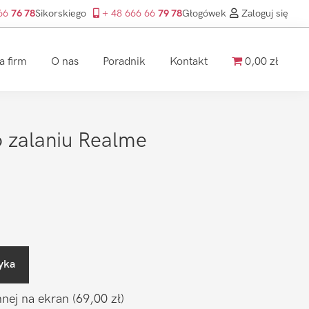
 66
76 78
Sikorskiego
+ 48 666 66
79 78
Głogówek
Zaloguj się
a firm
O nas
Poradnik
Kontakt
0,00 zł
 zalaniu Realme
yka
nnej na ekran
(69,00 zł)