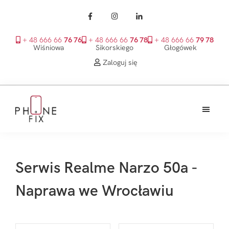
+ 48 666 66
76 76
+ 48 666 66
76 78
+ 48 666 66
79 78
Wiśniowa
Sikorskiego
Głogówek
Zaloguj się
Przejdź
Przejdź
Przejdź
do
do
do
treści
głównego
stopki
PhoneFix
paska
bocznego
Serwis Realme Narzo 50a -
Naprawa we Wrocławiu