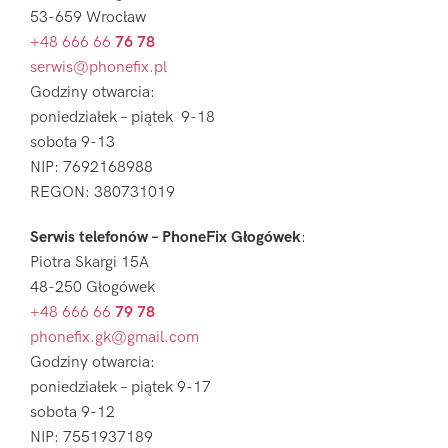
53-659 Wrocław
+48 666 66
76 78
serwis@phonefix.pl
Godziny otwarcia:
poniedziałek – piątek 9-18
sobota 9-13
NIP: 7692168988
REGON: 380731019
Serwis telefonów – PhoneFix Głogówek
:
Piotra Skargi 15A
48-250 Głogówek
+48 666 66
79 78
phonefix.gk@gmail.com
Godziny otwarcia:
poniedziałek – piątek 9-17
sobota 9-12
NIP: 7551937189