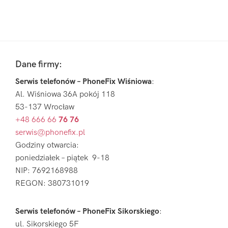
Pierwszy
Sidebar
Footer
Dane firmy:
Serwis telefonów – PhoneFix Wiśniowa
:
Al. Wiśniowa 36A pokój 118
53-137 Wrocław
+48 666 66
76 76
serwis@phonefix.pl
Godziny otwarcia:
poniedziałek – piątek 9-18
NIP: 7692168988
REGON: 380731019
Serwis telefonów – PhoneFix Sikorskiego
:
ul. Sikorskiego 5F