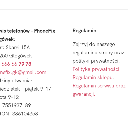
Regulamin
wis telefonów – PhoneFix
gówek
:
Zajrzyj do naszego
tra Skargi 15A
regulaminu strony oraz
250 Głogówek
polityki prywatności.
 666 66
79 78
Polityka prywatności
.
nefix.gk@gmail.com
Regulamin sklepu
.
ziny otwarcia:
Regulamin serwisu oraz
iedziałek – piątek 9-17
gwarancji.
ota 9-12
: 7551937189
ON: 386104358