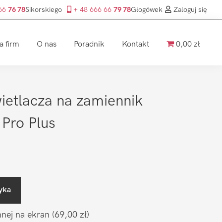
 66
76 78
Sikorskiego
+ 48 666 66
79 78
Głogówek
Zaloguj się
a firm
O nas
Poradnik
Kontakt
0,00 zł
etlacza na zamiennik
Pro Plus
yka
nnej na ekran
(69,00 zł)