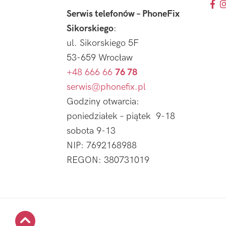
Serwis telefonów – PhoneFix
Sikorskiego
:
ul. Sikorskiego 5F
53-659 Wrocław
+48 666 66
76 78
serwis@phonefix.pl
Godziny otwarcia:
poniedziałek – piątek 9-18
sobota 9-13
NIP: 7692168988
REGON: 380731019