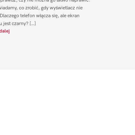
sprawdź, czy nie można go łatwo naprawić.
iadamy, co zrobić, gdy wyświetlacz nie
 Dlaczego telefon włącza się, ale ekran
u jest czarny? […]
dalej