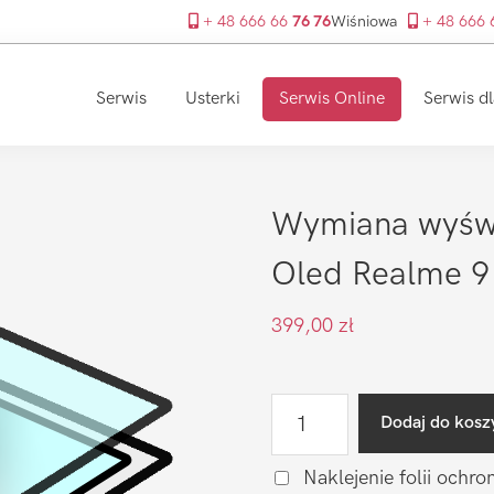
+ 48 666 66
76 76
Wiśniowa
+ 48 666
Serwis
Usterki
Serwis Online
Serwis dl
Wymiana wyświ
Oled Realme 9 
399,00
zł
ilość
Dodaj do kosz
Wymiana
wyświetlacza
Naklejenie folii ochro