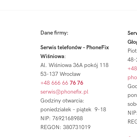
Footer
Dane firmy:
Ser
Gło
Serwis telefonów – PhoneFix
Pio
Wiśniowa
:
48-
Al. Wiśniowa 36A pokój 118
+48
53-137 Wrocław
pho
+48 666 66
76 76
God
serwis@phonefix.pl
pon
Godziny otwarcia:
sob
poniedziałek – piątek 9-18
NIP
NIP: 7692168988
REG
REGON: 380731019