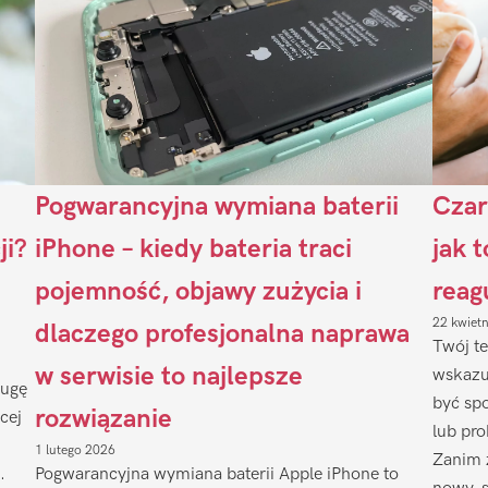
Pogwarancyjna wymiana baterii
Czar
ji?
iPhone – kiedy bateria traci
jak 
pojemność, objawy zużycia i
reag
22 kwiet
dlaczego profesjonalna naprawa
Twój te
w serwisie to najlepsze
wskazu
ługę
być sp
rozwiązanie
cej
lub pr
1 lutego 2026
Zanim 
.
Pogwarancyjna wymiana baterii Apple iPhone to