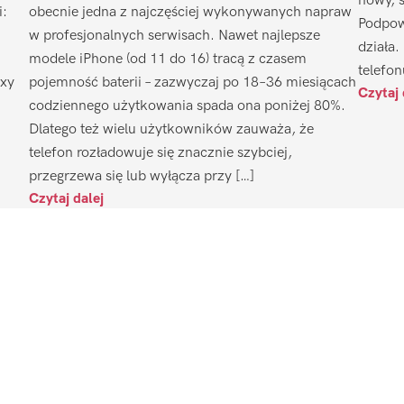
nowy, 
i:
obecnie jedna z najczęściej wykonywanych napraw
Podpow
w profesjonalnych serwisach. Nawet najlepsze
działa.
modele iPhone (od 11 do 16) tracą z czasem
telefon
axy
pojemność baterii – zazwyczaj po 18–36 miesiącach
Czytaj 
codziennego użytkowania spada ona poniżej 80%.
Dlatego też wielu użytkowników zauważa, że
telefon rozładowuje się znacznie szybciej,
przegrzewa się lub wyłącza przy […]
Czytaj dalej