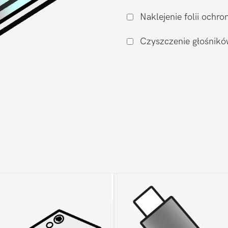
na
Naklejenie folii och
zamiennik
Oled
Czyszczenie głośnikó
Realme
9
Pro
Plus