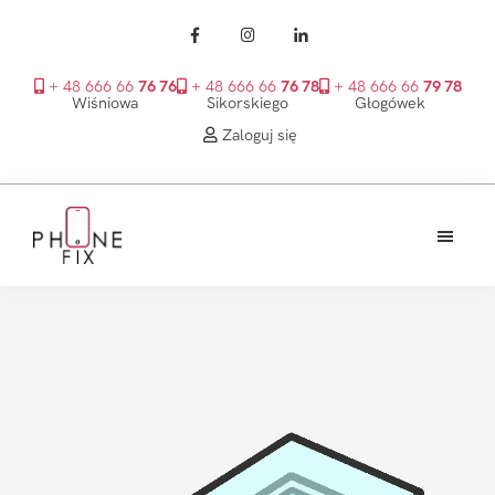
+ 48 666 66
76 76
+ 48 666 66
76 78
+ 48 666 66
79 78
Wiśniowa
Sikorskiego
Głogówek
Zaloguj się
Przejdź
Przejdź
Przejdź
do
do
do
treści
głównego
stopki
PhoneFix
paska
bocznego