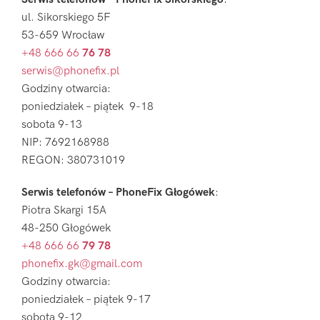
ul. Sikorskiego 5F
53-659 Wrocław
+48 666 66
76 78
serwis@phonefix.pl
Godziny otwarcia:
poniedziałek – piątek 9-18
sobota 9-13
NIP: 7692168988
REGON: 380731019
Serwis telefonów – PhoneFix Głogówek
:
Piotra Skargi 15A
48-250 Głogówek
+48 666 66
79 78
phonefix.gk@gmail.com
Godziny otwarcia:
poniedziałek – piątek 9-17
sobota 9-12