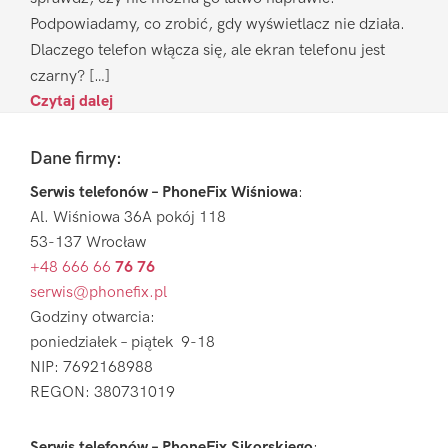
Podpowiadamy, co zrobić, gdy wyświetlacz nie działa.
Dlaczego telefon włącza się, ale ekran telefonu jest
czarny? […]
Czytaj dalej
Footer
Dane firmy:
Serwis telefonów – PhoneFix Wiśniowa
:
Al. Wiśniowa 36A pokój 118
53-137 Wrocław
+48 666 66
76 76
serwis@phonefix.pl
Godziny otwarcia:
poniedziałek – piątek 9-18
NIP: 7692168988
REGON: 380731019
Serwis telefonów – PhoneFix Sikorskiego
: