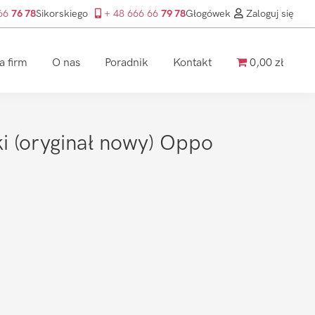
 66
76 78
Sikorskiego
+ 48 666 66
79 78
Głogówek
Zaloguj się
a firm
O nas
Poradnik
Kontakt
0,00 zł
 (oryginał nowy) Oppo