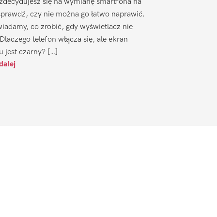
zdecydujesz się na wymianę smartfona na
sprawdź, czy nie można go łatwo naprawić.
iadamy, co zrobić, gdy wyświetlacz nie
 Dlaczego telefon włącza się, ale ekran
u jest czarny? […]
dalej