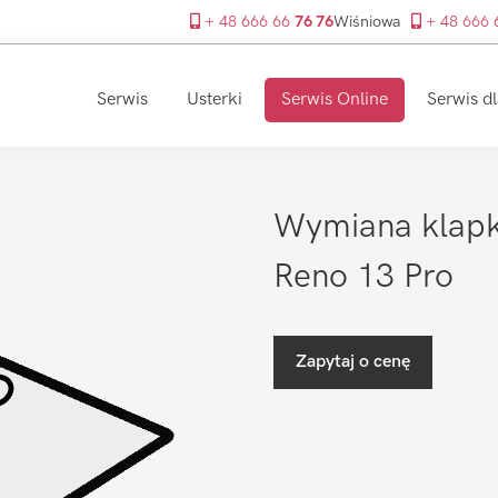
+ 48 666 66
76 76
Wiśniowa
+ 48 666
Serwis
Usterki
Serwis Online
Serwis dl
Wymiana klapki
Reno 13 Pro
Zapytaj o cenę