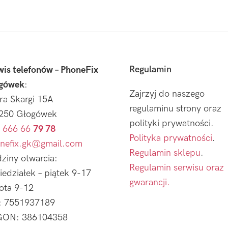
Regulamin
wis telefonów – PhoneFix
gówek
:
Zajrzyj do naszego
tra Skargi 15A
regulaminu strony oraz
250 Głogówek
polityki prywatności.
 666 66
79 78
Polityka prywatności
.
nefix.gk@gmail.com
Regulamin sklepu
.
ziny otwarcia:
Regulamin serwisu oraz
iedziałek – piątek 9-17
gwarancji.
ota 9-12
: 7551937189
ON: 386104358