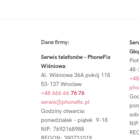
Footer
Dane firmy:
Ser
Gło
Serwis telefonów – PhoneFix
Pio
Wiśniowa
:
48-
Al. Wiśniowa 36A pokój 118
+48
53-137 Wrocław
pho
+48 666 66
76 76
God
serwis@phonefix.pl
pon
Godziny otwarcia:
sob
poniedziałek – piątek 9-18
NIP
NIP: 7692168988
REG
REGON: 380731019