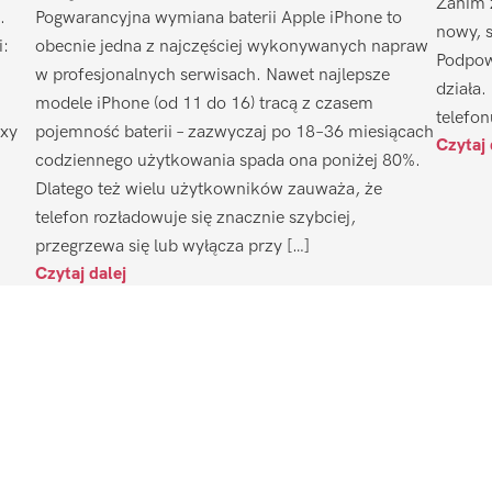
Zanim 
.
Pogwarancyjna wymiana baterii Apple iPhone to
nowy, 
i:
obecnie jedna z najczęściej wykonywanych napraw
Podpow
w profesjonalnych serwisach. Nawet najlepsze
działa.
modele iPhone (od 11 do 16) tracą z czasem
telefon
axy
pojemność baterii – zazwyczaj po 18–36 miesiącach
Czytaj 
codziennego użytkowania spada ona poniżej 80%.
Dlatego też wielu użytkowników zauważa, że
telefon rozładowuje się znacznie szybciej,
przegrzewa się lub wyłącza przy […]
Czytaj dalej