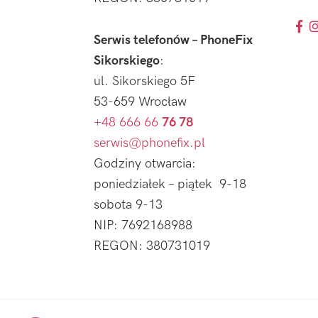
Serwis telefonów – PhoneFix
Sikorskiego
:
ul. Sikorskiego 5F
53-659 Wrocław
+48 666 66
76 78
serwis@phonefix.pl
Godziny otwarcia:
poniedziałek – piątek 9-18
sobota 9-13
NIP: 7692168988
REGON: 380731019