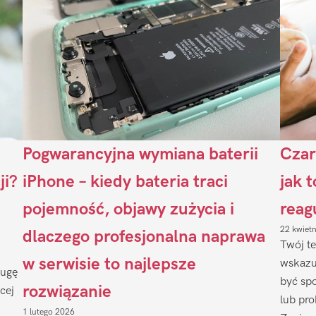
Pogwarancyjna wymiana baterii
Czar
ji?
iPhone – kiedy bateria traci
jak 
pojemność, objawy zużycia i
reag
22 kwiet
dlaczego profesjonalna naprawa
Twój te
w serwisie to najlepsze
wskazu
ługę
być sp
rozwiązanie
cej
lub pr
1 lutego 2026