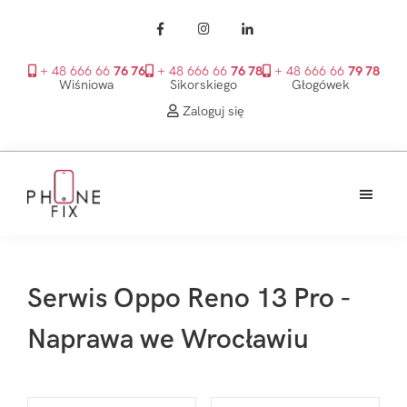
+ 48 666 66
76 76
+ 48 666 66
76 78
+ 48 666 66
79 78
Wiśniowa
Sikorskiego
Głogówek
Zaloguj się
Przejdź
Przejdź
Przejdź
do
do
do
treści
głównego
stopki
PhoneFix
paska
bocznego
Serwis Oppo Reno 13 Pro -
Naprawa we Wrocławiu