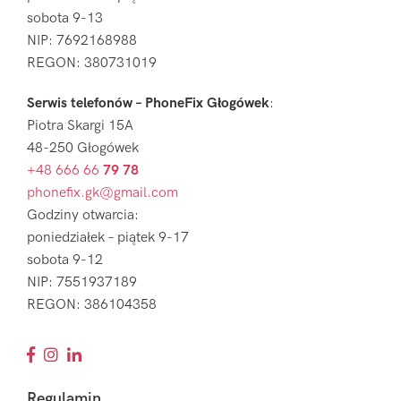
sobota 9-13
NIP: 7692168988
REGON: 380731019
Serwis telefonów – PhoneFix Głogówek
:
Piotra Skargi 15A
48-250 Głogówek
+48 666 66
79 78
phonefix.gk@gmail.com
Godziny otwarcia:
poniedziałek – piątek 9-17
sobota 9-12
NIP: 7551937189
REGON: 386104358
Regulamin