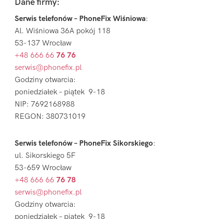
Sidebar
Footer
Dane firmy:
Serwis telefonów – PhoneFix Wiśniowa
:
Al. Wiśniowa 36A pokój 118
53-137 Wrocław
+48 666 66
76 76
serwis@phonefix.pl
Godziny otwarcia:
poniedziałek – piątek 9-18
NIP: 7692168988
REGON: 380731019
Serwis telefonów – PhoneFix Sikorskiego
:
ul. Sikorskiego 5F
53-659 Wrocław
+48 666 66
76 78
serwis@phonefix.pl
Godziny otwarcia:
poniedziałek – piątek 9-18