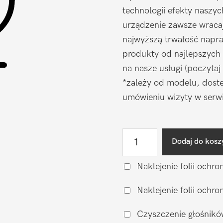
technologii efekty naszy
urządzenie zawsze wraca
najwyższą trwałość napr
produkty od najlepszych
na nasze usługi (poczytaj
*zależy od modelu, doste
umówieniu wizyty w serwi
ilość
Dodaj do kosz
Naprawa
mikrofonu
Naklejenie folii ochro
OnePlus
Naklejenie folii och
OnePlus
12
Czyszczenie głośnikó