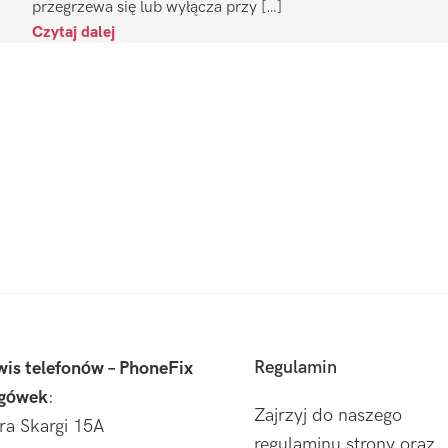
przegrzewa się lub wyłącza przy […]
Czytaj dalej
Regulamin
wis telefonów – PhoneFix
gówek
:
Zajrzyj do naszego
tra Skargi 15A
regulaminu strony oraz