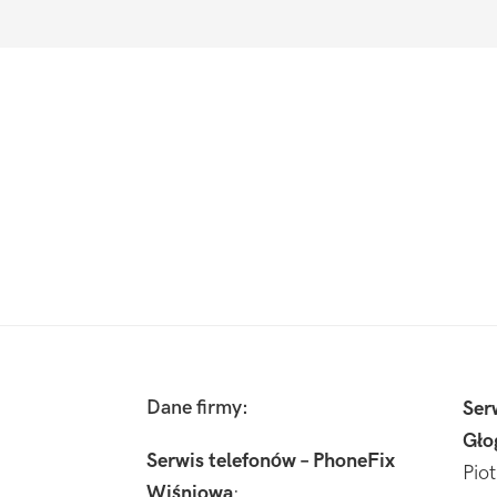
Footer
Dane firmy:
Ser
Gło
Serwis telefonów – PhoneFix
Pio
Wiśniowa
: