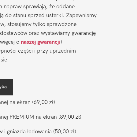
ch napraw sprawiają, że oddane
ją do stanu sprzed usterki. Zapewniamy
aw, stosujemy tylko sprawdzone
 dostawców oraz wystawiamy gwarancję
 więcej o
naszej gwarancji
).
pności części i przy uprzednim
sie
yka
nnej na ekran
(69,00 zł)
ronnej PREMIUM na ekran
(89,00 zł)
w i gniazda ładowania
(50,00 zł)