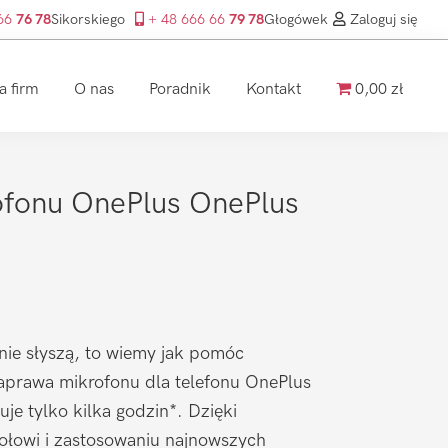
 66
76 78
Sikorskiego
+ 48 666 66
79 78
Głogówek
Zaloguj się
a firm
O nas
Poradnik
Kontakt
0,00 zł
fonu OnePlus OnePlus
nie słyszą, to wiemy jak pomóc
prawa mikrofonu dla telefonu OnePlus
je tylko kilka godzin*. Dzięki
łowi i zastosowaniu najnowszych