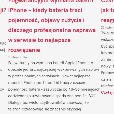
Pogwarancyjna wymiana baterii
Czar
ji?
iPhone – kiedy bateria traci
jak 
pojemność, objawy zużycia i
reag
22 kwiet
dlaczego profesjonalna naprawa
Twój te
w serwisie to najlepsze
wskazu
ługę
być sp
rozwiązanie
cej
lub pr
1 lutego 2026
Zanim 
.
Pogwarancyjna wymiana baterii Apple iPhone to
nowy, 
i:
obecnie jedna z najczęściej wykonywanych napraw
Podpow
w profesjonalnych serwisach. Nawet najlepsze
działa.
modele iPhone (od 11 do 16) tracą z czasem
telefon
axy
pojemność baterii – zazwyczaj po 18–36 miesiącach
Czytaj 
codziennego użytkowania spada ona poniżej 80%.
Dlatego też wielu użytkowników zauważa, że
telefon rozładowuje się znacznie szybciej,