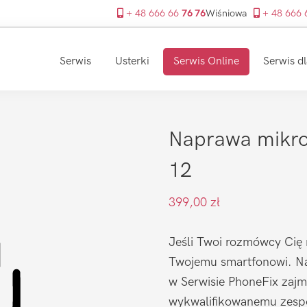
+ 48 666 66
76 76
Wiśniowa
+ 48 666
Serwis
Usterki
Serwis Online
Serwis dl
Naprawa mikro
12
399,00
zł
Jeśli Twoi rozmówcy Cię 
Twojemu smartfonowi. Na
w Serwisie PhoneFix zajmu
wykwalifikowanemu zespo