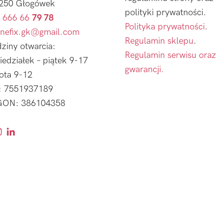
250 Głogówek
polityki prywatności.
 666 66
79 78
Polityka prywatności
.
nefix.gk@gmail.com
Regulamin sklepu
.
ziny otwarcia:
Regulamin serwisu oraz
iedziałek – piątek 9-17
gwarancji.
ota 9-12
: 7551937189
ON: 386104358