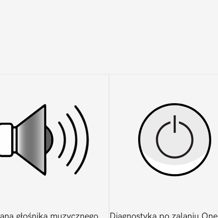
ana głośnika muzycznego
Diagnostyka po zalaniu One