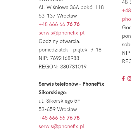
48-
Al. Wiśniowa 36A pokój 118
+48
53-137 Wrocław
pho
+48 666 66
76 76
God
serwis@phonefix.pl
pon
Godziny otwarcia:
sob
poniedziałek – piątek 9-18
NIP
NIP: 7692168988
REG
REGON: 380731019
Serwis telefonów – PhoneFix
Sikorskiego
:
ul. Sikorskiego 5F
53-659 Wrocław
+48 666 66
76 78
serwis@phonefix.pl