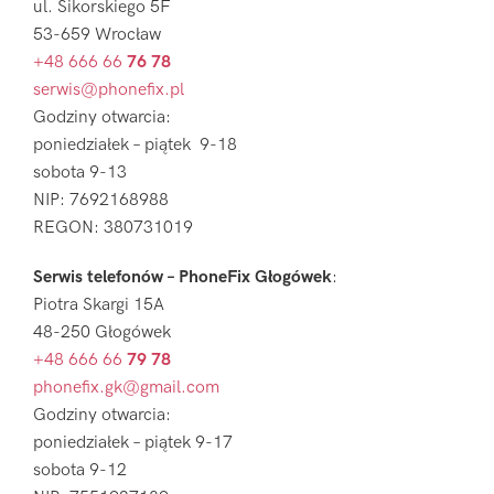
ul. Sikorskiego 5F
53-659 Wrocław
+48 666 66
76 78
serwis@phonefix.pl
Godziny otwarcia:
poniedziałek – piątek 9-18
sobota 9-13
NIP: 7692168988
REGON: 380731019
Serwis telefonów – PhoneFix Głogówek
:
Piotra Skargi 15A
48-250 Głogówek
+48 666 66
79 78
phonefix.gk@gmail.com
Godziny otwarcia:
poniedziałek – piątek 9-17
sobota 9-12