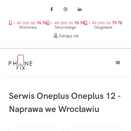
+ 48 666 66
76 76
+ 48 666 66
76 78
+ 48 666 66
79 78
Wiśniowa
Sikorskiego
Głogówek
Zaloguj się
Przejdź
Przejdź
Przejdź
do
do
do
treści
głównego
stopki
PhoneFix
paska
bocznego
Serwis Oneplus Oneplus 12 -
Naprawa we Wrocławiu