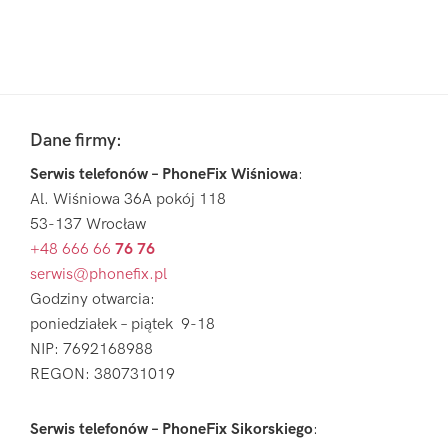
Pierwszy
Sidebar
Footer
Dane firmy:
Serwis telefonów – PhoneFix Wiśniowa
:
Al. Wiśniowa 36A pokój 118
53-137 Wrocław
+48 666 66
76 76
serwis@phonefix.pl
Godziny otwarcia:
poniedziałek – piątek 9-18
NIP: 7692168988
REGON: 380731019
Serwis telefonów – PhoneFix Sikorskiego
: