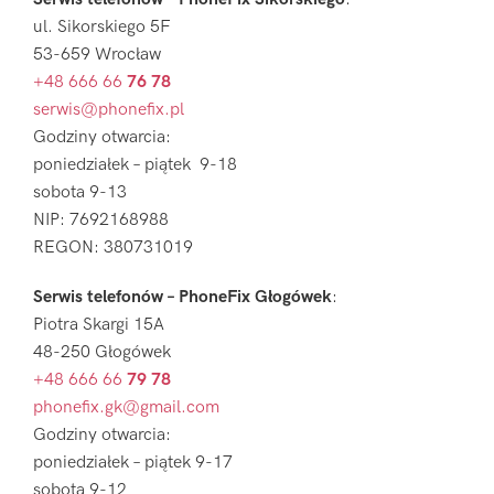
ul. Sikorskiego 5F
53-659 Wrocław
+48 666 66
76 78
serwis@phonefix.pl
Godziny otwarcia:
poniedziałek – piątek 9-18
sobota 9-13
NIP: 7692168988
REGON: 380731019
Serwis telefonów – PhoneFix Głogówek
:
Piotra Skargi 15A
48-250 Głogówek
+48 666 66
79 78
phonefix.gk@gmail.com
Godziny otwarcia:
poniedziałek – piątek 9-17
sobota 9-12