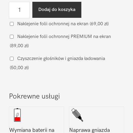
ilość
Dodaj do koszyka
Diagnostyka
po
Naklejenie folii ochronnej na ekran
(69,00 zł)
zalaniu
Naklejenie folii ochronnej PREMIUM na ekran
Motorola
(89,00 zł)
Moto
G56
Czyszczenie głośników i gniazda ładowania
(50,00 zł)
Pokrewne usługi
Wymiana baterii na
Naprawa gniazda