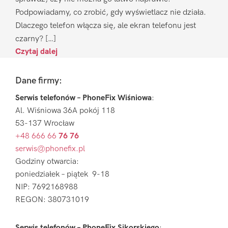
Podpowiadamy, co zrobić, gdy wyświetlacz nie działa.
Dlaczego telefon włącza się, ale ekran telefonu jest
czarny? […]
Czytaj dalej
Footer
Dane firmy:
Serwis telefonów – PhoneFix Wiśniowa
:
Al. Wiśniowa 36A pokój 118
53-137 Wrocław
+48 666 66
76 76
serwis@phonefix.pl
Godziny otwarcia:
poniedziałek – piątek 9-18
NIP: 7692168988
REGON: 380731019
Serwis telefonów – PhoneFix Sikorskiego
: