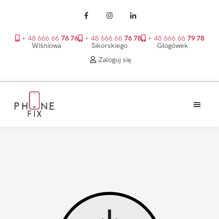
+ 48 666 66
76 76
+ 48 666 66
76 78
+ 48 666 66
79 78
Wiśniowa
Sikorskiego
Głogówek
Zaloguj się
Przejdź
Przejdź
Przejdź
do
do
do
treści
głównego
stopki
PhoneFix
paska
bocznego