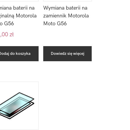
iana baterii na
Wymiana baterii na
ginalną Motorola
zamiennik Motorola
o G56
Moto G56
,00
zł
Dodaj do koszyka
Dowiedz się więcej