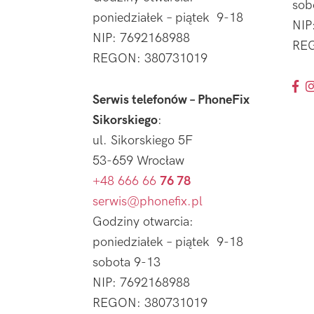
sob
poniedziałek – piątek 9-18
NIP
NIP: 7692168988
REG
REGON: 380731019
Serwis telefonów – PhoneFix
Sikorskiego
:
ul. Sikorskiego 5F
53-659 Wrocław
+48 666 66
76 78
serwis@phonefix.pl
Godziny otwarcia:
poniedziałek – piątek 9-18
sobota 9-13
NIP: 7692168988
REGON: 380731019