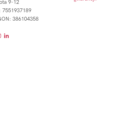
ota 9-12
: 7551937189
ON: 386104358