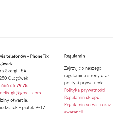
Regulamin
wis telefonów – PhoneFix
gówek
:
Zajrzyj do naszego
tra Skargi 15A
regulaminu strony oraz
250 Głogówek
polityki prywatności.
 666 66
79 78
Polityka prywatności
.
nefix.gk@gmail.com
Regulamin sklepu
.
ziny otwarcia:
Regulamin serwisu oraz
iedziałek – piątek 9-17
gwarancji.