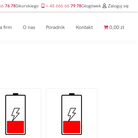
 66
76 78
Sikorskiego
+ 48 666 66
79 78
Głogówek
Zaloguj się
a firm
O nas
Poradnik
Kontakt
0,00 zł