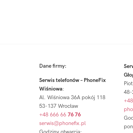
Footer
Dane firmy:
Ser
Gło
Serwis telefonów – PhoneFix
Pio
Wiśniowa
:
48-
Al. Wiśniowa 36A pokój 118
+48
53-137 Wrocław
pho
+48 666 66
76 76
God
serwis@phonefix.pl
pon
Godziny otwarcia: