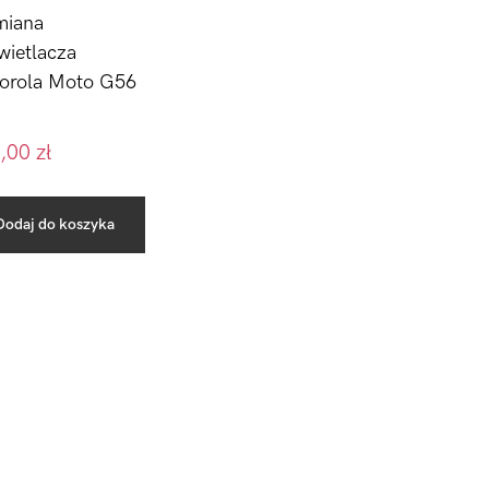
iana
wietlacza
orola Moto G56
,00
zł
Dodaj do koszyka
Pierwszy
Sidebar