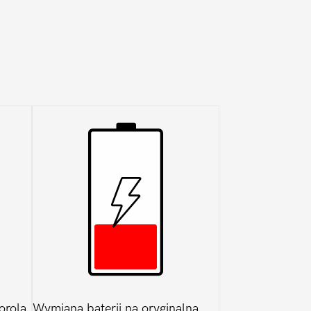
orola
Wymiana baterii na oryginalną