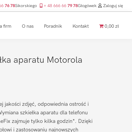
 66
76 78
Sikorskiego
+ 48 666 66
79 78
Głogówek
Zaloguj się
a firm
O nas
Poradnik
Kontakt
0,00 zł
łka aparatu Motorola
ej jakości zdjęć, odpowiednia ostrość i
ymiana szkiełka aparatu dla telefonu
Fix zajmuje tylko kilka godzin*. Dzięki
łowi i zastosowaniu najnowszych