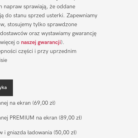
ch napraw sprawiają, że oddane
ją do stanu sprzed usterki. Zapewniamy
aw, stosujemy tylko sprawdzone
 dostawców oraz wystawiamy gwarancję
 więcej o
naszej gwarancji
).
pności części i przy uprzednim
sie
yka
nnej na ekran
(69,00 zł)
ronnej PREMIUM na ekran
(89,00 zł)
w i gniazda ładowania
(50,00 zł)