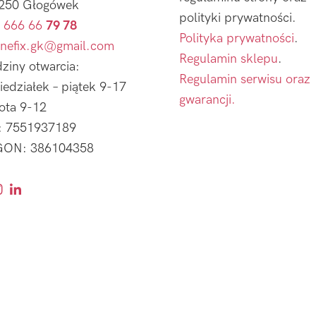
250 Głogówek
polityki prywatności.
 666 66
79 78
Polityka prywatności
.
nefix.gk@gmail.com
Regulamin sklepu
.
ziny otwarcia:
Regulamin serwisu oraz
iedziałek – piątek 9-17
gwarancji.
ota 9-12
: 7551937189
ON: 386104358