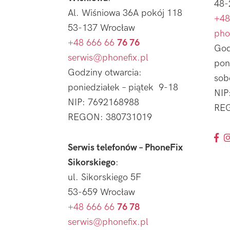
48-
Al. Wiśniowa 36A pokój 118
+48
53-137 Wrocław
pho
+48 666 66
76 76
God
serwis@phonefix.pl
pon
Godziny otwarcia:
sob
poniedziałek – piątek 9-18
NIP
NIP: 7692168988
REG
REGON: 380731019
Serwis telefonów – PhoneFix
Sikorskiego
:
ul. Sikorskiego 5F
53-659 Wrocław
+48 666 66
76 78
serwis@phonefix.pl