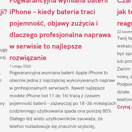
Pogwarancyjna wymiana baterii
Czar
ji?
iPhone – kiedy bateria traci
jak 
pojemność, objawy zużycia i
reag
22 kwiet
dlaczego profesjonalna naprawa
Twój te
w serwisie to najlepsze
wskazu
ługę
być sp
rozwiązanie
cej
lub pr
1 lutego 2026
Zanim 
.
Pogwarancyjna wymiana baterii Apple iPhone to
nowy, 
i:
obecnie jedna z najczęściej wykonywanych napraw
Podpow
w profesjonalnych serwisach. Nawet najlepsze
działa.
modele iPhone (od 11 do 16) tracą z czasem
telefon
axy
pojemność baterii – zazwyczaj po 18–36 miesiącach
Czytaj 
codziennego użytkowania spada ona poniżej 80%.
Dlatego też wielu użytkowników zauważa, że
telefon rozładowuje się znacznie szybciej,