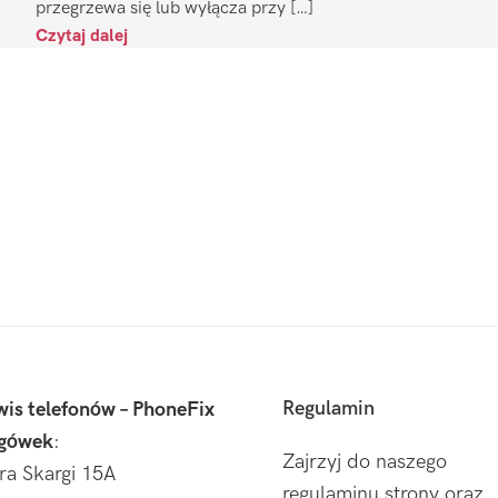
przegrzewa się lub wyłącza przy […]
Czytaj dalej
Regulamin
wis telefonów – PhoneFix
gówek
:
Zajrzyj do naszego
tra Skargi 15A
regulaminu strony oraz