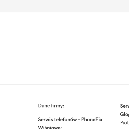
Footer
Dane firmy:
Ser
Gło
Serwis telefonów – PhoneFix
Pio
Wiśniowa
: