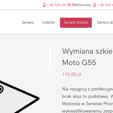
+ 48 666 66
76 76
Wiśniowa
+ 48 666
Serwis
Usterki
Serwis Online
Serwis dl
Wymiana szkie
Moto G55
119,00
zł
Nie rezygnuj z perfekcyjn
brak skaz to podstawa. W
Motorola w Serwisie Phone
wykwalifikowanemu zespo