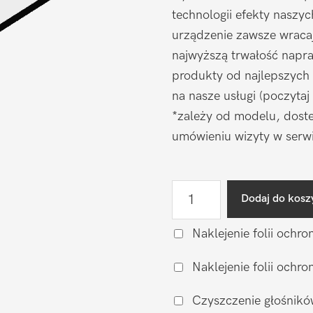
technologii efekty naszy
urządzenie zawsze wraca
najwyższą trwałość napr
produkty od najlepszych
na nasze usługi (poczytaj
*zależy od modelu, doste
umówieniu wizyty w serwi
ilość
Dodaj do kosz
Wymiana
szkiełka
Naklejenie folii ochro
aparatu
Naklejenie folii och
Motorola
Moto
Czyszczenie głośnikó
G55