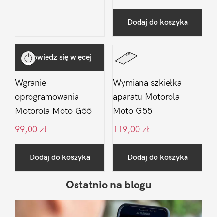
Dodaj do koszyka
Dowiedz się więcej
Wgranie
Wymiana szkiełka
oprogramowania
aparatu Motorola
Motorola Moto G55
Moto G55
99,00
zł
119,00
zł
Dodaj do koszyka
Dodaj do koszyka
Ostatnio na blogu
Pierwszy
Sidebar