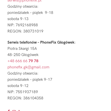
serwis@phonefix.pl
Godziny otwarcia:
poniedziałek – piątek 9-18
sobota 9-13
NIP: 7692168988
REGON: 380731019
Serwis telefonów – PhoneFix Głogówek
:
Piotra Skargi 15A
48-250 Głogówek
+48 666 66
79 78
phonefix.gk@gmail.com
Godziny otwarcia:
poniedziałek – piątek 9-17
sobota 9-12
NIP: 7551937189
REGON: 386104358