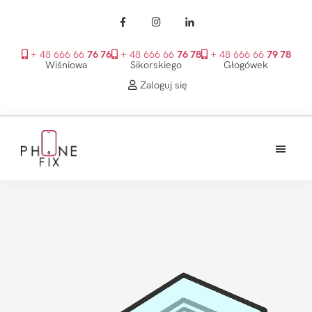
+ 48 666 66
76 76
+ 48 666 66
76 78
+ 48 666 66
79 78
Wiśniowa
Sikorskiego
Głogówek
Zaloguj się
Przejdź
Przejdź
Przejdź
do
do
do
treści
głównego
stopki
PhoneFix
paska
bocznego