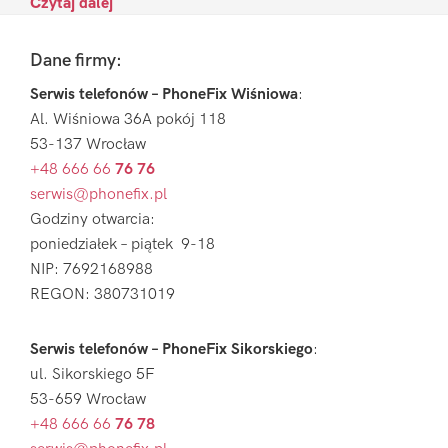
Czytaj dalej
Footer
Dane firmy:
Serwis telefonów – PhoneFix Wiśniowa
:
Al. Wiśniowa 36A pokój 118
53-137 Wrocław
+48 666 66
76 76
serwis@phonefix.pl
Godziny otwarcia:
poniedziałek – piątek 9-18
NIP: 7692168988
REGON: 380731019
Serwis telefonów – PhoneFix Sikorskiego
:
ul. Sikorskiego 5F
53-659 Wrocław
+48 666 66
76 78