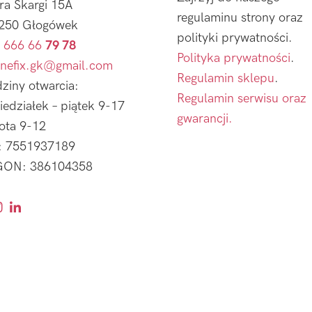
tra Skargi 15A
regulaminu strony oraz
250 Głogówek
polityki prywatności.
 666 66
79 78
Polityka prywatności
.
nefix.gk@gmail.com
Regulamin sklepu
.
ziny otwarcia:
Regulamin serwisu oraz
iedziałek – piątek 9-17
gwarancji.
ota 9-12
: 7551937189
ON: 386104358