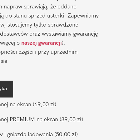
ch napraw sprawiają, że oddane
ją do stanu sprzed usterki. Zapewniamy
aw, stosujemy tylko sprawdzone
 dostawców oraz wystawiamy gwarancję
 więcej o
naszej gwarancji
).
pności części i przy uprzednim
sie
yka
nnej na ekran
(69,00 zł)
ronnej PREMIUM na ekran
(89,00 zł)
w i gniazda ładowania
(50,00 zł)