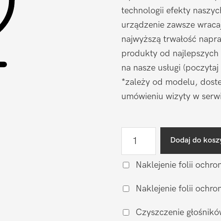
technologii efekty naszy
urządzenie zawsze wraca
najwyższą trwałość napr
produkty od najlepszych
na nasze usługi (poczytaj
*zależy od modelu, doste
umówieniu wizyty w serwi
ilość
Dodaj do kosz
Naprawa
mikrofonu
Naklejenie folii ochro
Motorola
Naklejenie folii och
Moto
G3
Czyszczenie głośnikó
XT1540