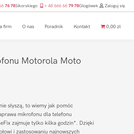
 66
76 78
Sikorskiego
+ 48 666 66
79 78
Głogówek
Zaloguj się
a firm
O nas
Poradnik
Kontakt
0,00 zł
fonu Motorola Moto
nie słyszą, to wiemy jak pomóc
prawa mikrofonu dla telefonu
Fix zajmuje tylko kilka godzin*. Dzięki
łowi i zastosowaniu najnowszych