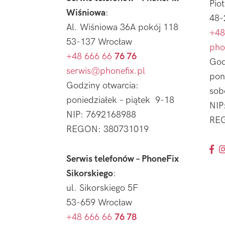
Pio
Wiśniowa
:
48-
Al. Wiśniowa 36A pokój 118
+48
53-137 Wrocław
pho
+48 666 66
76 76
God
serwis@phonefix.pl
pon
Godziny otwarcia:
sob
poniedziałek – piątek 9-18
NIP
NIP: 7692168988
REG
REGON: 380731019
Serwis telefonów – PhoneFix
Sikorskiego
:
ul. Sikorskiego 5F
53-659 Wrocław
+48 666 66
76 78