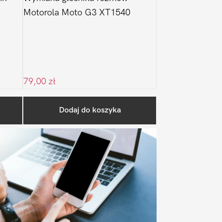
Motorola Moto G3 XT1540
79,00
zł
Pierwszy
Dodaj do koszyka
Sidebar