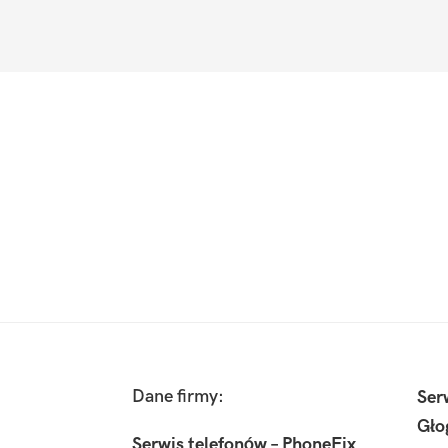
Footer
Dane firmy:
Ser
Gło
Serwis telefonów – PhoneFix