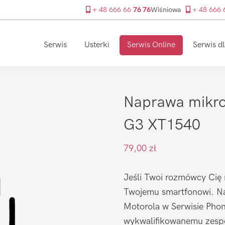
+ 48 666 66
76 76
Wiśniowa
+ 48 666
Serwis
Usterki
Serwis Online
Serwis dl
Naprawa mikro
G3 XT1540
79,00
zł
Jeśli Twoi rozmówcy Cię 
Twojemu smartfonowi. Na
Motorola w Serwisie Phone
wykwalifikowanemu zespo