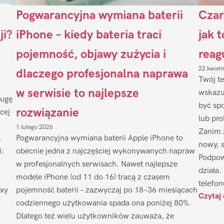
Pogwarancyjna wymiana baterii
Czar
ji?
iPhone – kiedy bateria traci
jak 
pojemność, objawy zużycia i
reag
22 kwiet
dlaczego profesjonalna naprawa
Twój te
w serwisie to najlepsze
wskazu
ługę
być sp
rozwiązanie
cej
lub pr
1 lutego 2026
Zanim 
.
Pogwarancyjna wymiana baterii Apple iPhone to
nowy, 
i:
obecnie jedna z najczęściej wykonywanych napraw
Podpow
w profesjonalnych serwisach. Nawet najlepsze
działa.
modele iPhone (od 11 do 16) tracą z czasem
telefon
axy
pojemność baterii – zazwyczaj po 18–36 miesiącach
Czytaj 
codziennego użytkowania spada ona poniżej 80%.
Dlatego też wielu użytkowników zauważa, że