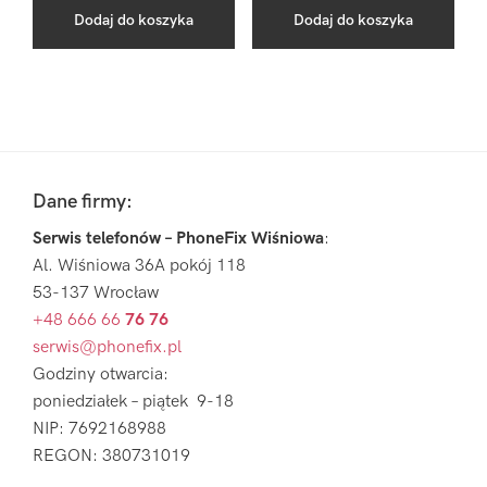
Dodaj do koszyka
Dodaj do koszyka
Pierwszy
Sidebar
Footer
Dane firmy:
Serwis telefonów – PhoneFix Wiśniowa
:
Al. Wiśniowa 36A pokój 118
53-137 Wrocław
+48 666 66
76 76
serwis@phonefix.pl
Godziny otwarcia:
poniedziałek – piątek 9-18
NIP: 7692168988
REGON: 380731019