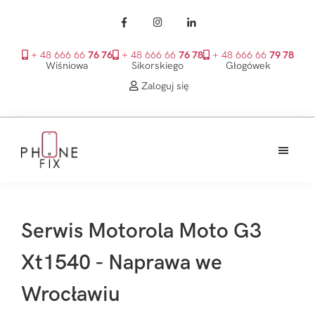
+ 48 666 66
76 76
+ 48 666 66
76 78
+ 48 666 66
79 78
Wiśniowa
Sikorskiego
Głogówek
Zaloguj się
Przejdź
Przejdź
Przejdź
do
do
do
treści
głównego
stopki
PhoneFix
paska
bocznego
Serwis Motorola Moto G3
Xt1540 - Naprawa we
Wrocławiu