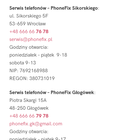
Serwis telefonów – PhoneFix Sikorskiego
:
ul. Sikorskiego 5F
53-659 Wrocław
+48 666 66
76 78
serwis@phonefix.pl
Godziny otwarcia:
poniedziałek – piątek 9-18
sobota 9-13
NIP: 7692168988
REGON: 380731019
Serwis telefonów – PhoneFix Głogówek
:
Piotra Skargi 15A
48-250 Głogówek
+48 666 66
79 78
phonefix.gk@gmail.com
Godziny otwarcia:
poniedziałek – piątek 9-17