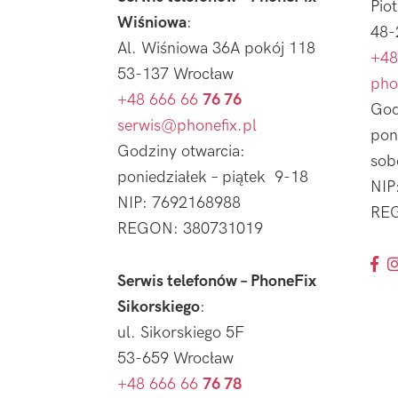
Pio
Wiśniowa
:
48-
Al. Wiśniowa 36A pokój 118
+48
53-137 Wrocław
pho
+48 666 66
76 76
God
serwis@phonefix.pl
pon
Godziny otwarcia:
sob
poniedziałek – piątek 9-18
NIP
NIP: 7692168988
REG
REGON: 380731019
Serwis telefonów – PhoneFix
Sikorskiego
:
ul. Sikorskiego 5F
53-659 Wrocław
+48 666 66
76 78