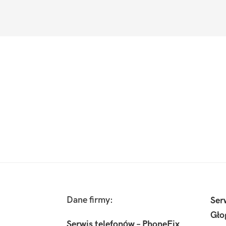
Footer
Dane firmy:
Ser
Gło
Serwis telefonów – PhoneFix