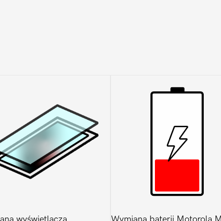
Fusion
ana wyświetlacza
Wymiana baterii Motorola 