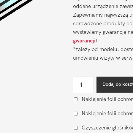
oddane urządzenie zawsze
Zapewniamy najwyższą tr
sprawdzone produkty od
wystawiamy gwarancję na 
gwarancji
).
*zależy od modelu, doste
umówieniu wizyty w serwi
ilość
Dodaj do kosz
Wymiana
wyświetlacza
Naklejenie folii ochro
Motorola
Naklejenie folii och
Moto
Edge
Czyszczenie głośnikó
50