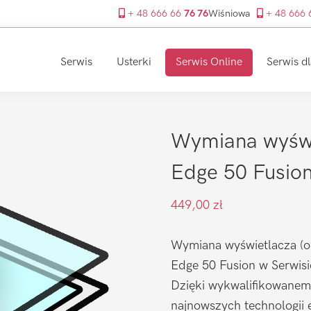
+ 48 666 66
76 76
Wiśniowa
+ 48 666
Serwis
Usterki
Serwis Online
Serwis dl
Wymiana wyświ
Edge 50 Fusio
449,00
zł
Wymiana wyświetlacza (or
Edge 50 Fusion w Serwisi
Dzięki wykwalifikowanem
najnowszych technologii 