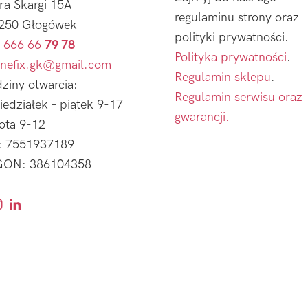
tra Skargi 15A
regulaminu strony oraz
250 Głogówek
polityki prywatności.
 666 66
79 78
Polityka prywatności
.
nefix.gk@gmail.com
Regulamin sklepu
.
ziny otwarcia:
Regulamin serwisu oraz
iedziałek – piątek 9-17
gwarancji.
ota 9-12
: 7551937189
ON: 386104358