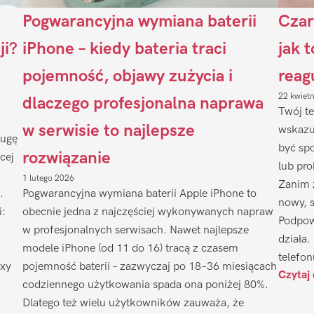
Pogwarancyjna wymiana baterii
Czar
ji?
iPhone – kiedy bateria traci
jak 
pojemność, objawy zużycia i
reag
22 kwiet
dlaczego profesjonalna naprawa
Twój te
w serwisie to najlepsze
wskazu
ługę
być sp
rozwiązanie
cej
lub pr
1 lutego 2026
Zanim 
.
Pogwarancyjna wymiana baterii Apple iPhone to
nowy, 
i:
obecnie jedna z najczęściej wykonywanych napraw
Podpow
w profesjonalnych serwisach. Nawet najlepsze
działa.
modele iPhone (od 11 do 16) tracą z czasem
telefon
axy
pojemność baterii – zazwyczaj po 18–36 miesiącach
Czytaj 
codziennego użytkowania spada ona poniżej 80%.
Dlatego też wielu użytkowników zauważa, że