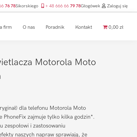
 66
76 78
Sikorskiego
+ 48 666 66
79 78
Głogówek
Zaloguj się
a firm
O nas
Poradnik
Kontakt
0,00 zł
etlacza Motorola Moto
n
yginał) dla telefonu Motorola Moto
e PhoneFix zajmuje tylko kilka godzin*.
u zespołowi i zastosowaniu
efekty naszych napraw sprawiają, że