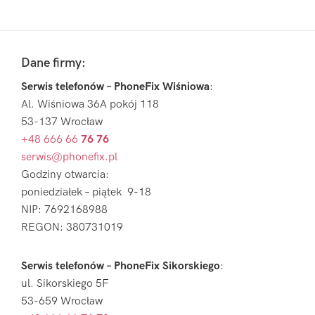
Pierwszy
Sidebar
Footer
Dane firmy:
Serwis telefonów – PhoneFix Wiśniowa
:
Al. Wiśniowa 36A pokój 118
53-137 Wrocław
+48 666 66
76 76
serwis@phonefix.pl
Godziny otwarcia:
poniedziałek – piątek 9-18
NIP: 7692168988
REGON: 380731019
Serwis telefonów – PhoneFix Sikorskiego
:
ul. Sikorskiego 5F
53-659 Wrocław