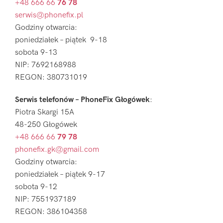
+48 666 66
76 78
serwis@phonefix.pl
Godziny otwarcia:
poniedziałek – piątek 9-18
sobota 9-13
NIP: 7692168988
REGON: 380731019
Serwis telefonów – PhoneFix Głogówek
:
Piotra Skargi 15A
48-250 Głogówek
+48 666 66
79 78
phonefix.gk@gmail.com
Godziny otwarcia:
poniedziałek – piątek 9-17
sobota 9-12
NIP: 7551937189
REGON: 386104358