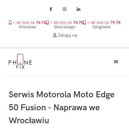
+ 48 666 66
76 76
+ 48 666 66
76 78
+ 48 666 66
79 78
Wiśniowa
Sikorskiego
Głogówek
Zaloguj się
Przejdź
Przejdź
Przejdź
do
do
do
treści
głównego
stopki
PhoneFix
paska
bocznego
Serwis Motorola Moto Edge
50 Fusion - Naprawa we
Wrocławiu