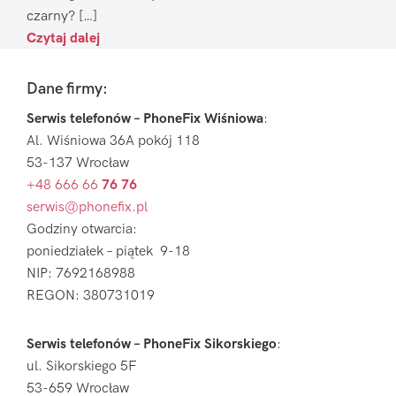
czarny? […]
Czytaj dalej
Footer
Dane firmy:
Serwis telefonów – PhoneFix Wiśniowa
:
Al. Wiśniowa 36A pokój 118
53-137 Wrocław
+48 666 66
76 76
serwis@phonefix.pl
Godziny otwarcia:
poniedziałek – piątek 9-18
NIP: 7692168988
REGON: 380731019
Serwis telefonów – PhoneFix Sikorskiego
:
ul. Sikorskiego 5F
53-659 Wrocław