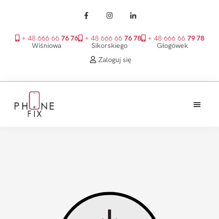
+ 48 666 66
76 76
+ 48 666 66
76 78
+ 48 666 66
79 78
Wiśniowa
Sikorskiego
Głogówek
Zaloguj się
Przejdź
Przejdź
Przejdź
do
do
do
treści
głównego
stopki
PhoneFix
paska
bocznego