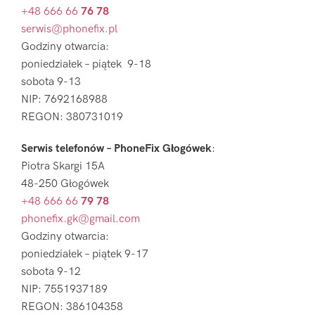
+48 666 66
76 78
serwis@phonefix.pl
Godziny otwarcia:
poniedziałek – piątek 9-18
sobota 9-13
NIP: 7692168988
REGON: 380731019
Serwis telefonów – PhoneFix Głogówek
:
Piotra Skargi 15A
48-250 Głogówek
+48 666 66
79 78
phonefix.gk@gmail.com
Godziny otwarcia:
poniedziałek – piątek 9-17
sobota 9-12
NIP: 7551937189
REGON: 386104358