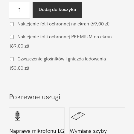
ilość
Dodaj do koszyka
Diagnostyka
po
Naklejenie folii ochronnej na ekran
(69,00 zł)
zalaniu
Naklejenie folii ochronnej PREMIUM na ekran
LG
(89,00 zł)
Nexus
5
Czyszczenie głośników i gniazda ładowania
(50,00 zł)
Pokrewne usługi
Naprawa mikrofonu LG
Wymiana szyby