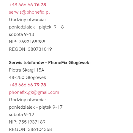
+48 666 66
76 78
serwis@phonefix.pl
Godziny otwarcia:
poniedziałek – piątek 9-18
sobota 9-13
NIP: 7692168988
REGON: 380731019
Serwis telefonów – PhoneFix Głogówek
:
Piotra Skargi 15A
48-250 Głogówek
+48 666 66
79 78
phonefix.gk@gmail.com
Godziny otwarcia:
poniedziałek – piątek 9-17
sobota 9-12
NIP: 7551937189
REGON: 386104358