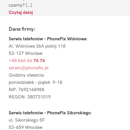
czarny? […]
Czytaj dalej
Footer
Dane firmy:
Serwis telefonów – PhoneFix Wiśniowa
:
Al. Wiśniowa 36A pokój 118
53-137 Wrocław
+48 666 66
76 76
serwis@phonefix.pl
Godziny otwarcia:
poniedziałek – piątek 9-18
NIP: 7692168988
REGON: 380731019
Serwis telefonów – PhoneFix Sikorskiego
:
ul. Sikorskiego 5F
53-659 Wrocław