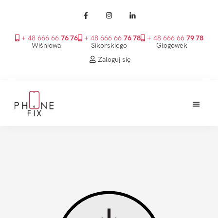
+ 48 666 66
76 76
+ 48 666 66
76 78
+ 48 666 66
79 78
Wiśniowa
Sikorskiego
Głogówek
Zaloguj się
Przejdź
Przejdź
Przejdź
do
do
do
treści
głównego
stopki
PhoneFix
paska
bocznego