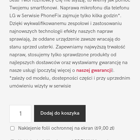
Jeśli Twoi rozmówcy Cię nie słyszą, to wiemy jak pomóc
Twojemu smartfonowi. Naprawa mikrofonu dla telefonu
LG w Serwisie PhoneFix zajmuje tylko kilka godzin*.
Dzięki wykwalifikowanemu zespołowi i zastosowaniu
najnowszych technologii efekty naszych napraw
sprawiają, że oddane urządzenie zawsze wracają do
stanu sprzed usterki. Zapewniamy najwyższą trwałość
napraw, stosujemy tylko sprawdzone produkty od
najlepszych dostawców oraz wystawiamy gwarancję na
nasze usługi (poczytaj więcej o
naszej gwarancji
).
*zależy od modelu, dostepności części i przy uprzednim
umówieniu wizyty w serwisie
ilość
Dodaj do koszyka
Naprawa
mikrofonu
Naklejenie folii ochronnej na ekran
(69,00 zł)
LG