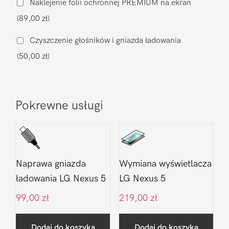
Naklejenie folii ochronnej PREMIUM na ekran
Nexus
(89,00 zł)
5
Czyszczenie głośników i gniazda ładowania
(50,00 zł)
Pokrewne usługi
Naprawa gniazda
Wymiana wyświetlacza
ładowania LG Nexus 5
LG Nexus 5
99,00
zł
219,00
zł
Dodaj do koszyka
Dodaj do koszyka