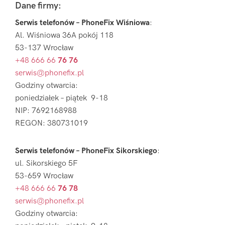
Footer
Dane firmy:
Serwis telefonów – PhoneFix Wiśniowa
:
Al. Wiśniowa 36A pokój 118
53-137 Wrocław
+48 666 66
76 76
serwis@phonefix.pl
Godziny otwarcia:
poniedziałek – piątek 9-18
NIP: 7692168988
REGON: 380731019
Serwis telefonów – PhoneFix Sikorskiego
:
ul. Sikorskiego 5F
53-659 Wrocław
+48 666 66
76 78
serwis@phonefix.pl
Godziny otwarcia: