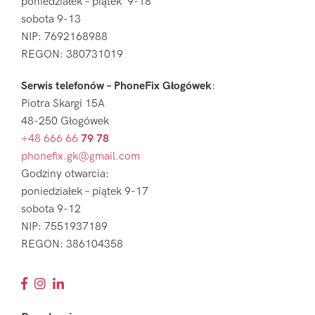
poniedziałek – piątek 9-18
sobota 9-13
NIP: 7692168988
REGON: 380731019
Serwis telefonów – PhoneFix Głogówek
:
Piotra Skargi 15A
48-250 Głogówek
+48 666 66
79 78
phonefix.gk@gmail.com
Godziny otwarcia:
poniedziałek – piątek 9-17
sobota 9-12
NIP: 7551937189
REGON: 386104358