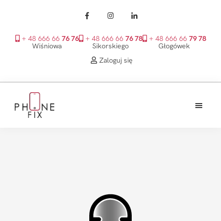
+ 48 666 66
76 76
+ 48 666 66
76 78
+ 48 666 66
79 78
Wiśniowa
Sikorskiego
Głogówek
Zaloguj się
Przejdź
Przejdź
Przejdź
do
do
do
treści
głównego
stopki
PhoneFix
paska
bocznego