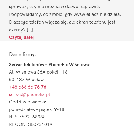
sprawdź, czy nie można go łatwo naprawić.
Podpowiadamy, co zrobić, gdy wyświetlacz nie działa.
Dlaczego telefon włącza się, ale ekran telefonu jest
czarny? […]
Czytaj dalej
Footer
Dane firmy:
Serwis telefonów – PhoneFix Wiśniowa
:
Al. Wiśniowa 36A pokój 118
53-137 Wrocław
+48 666 66
76 76
serwis@phonefix.pl
Godziny otwarcia:
poniedziałek – piątek 9-18
NIP: 7692168988
REGON: 380731019