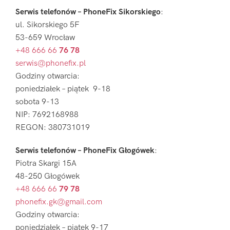
Serwis telefonów – PhoneFix Sikorskiego
:
ul. Sikorskiego 5F
53-659 Wrocław
+48 666 66
76 78
serwis@phonefix.pl
Godziny otwarcia:
poniedziałek – piątek 9-18
sobota 9-13
NIP: 7692168988
REGON: 380731019
Serwis telefonów – PhoneFix Głogówek
:
Piotra Skargi 15A
48-250 Głogówek
+48 666 66
79 78
phonefix.gk@gmail.com
Godziny otwarcia:
poniedziałek – piątek 9-17