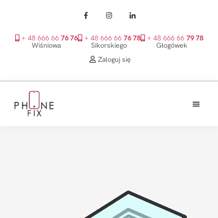
+ 48 666 66
76 76
+ 48 666 66
76 78
+ 48 666 66
79 78
Wiśniowa
Sikorskiego
Głogówek
Zaloguj się
Przejdź
Przejdź
Przejdź
do
do
do
treści
głównego
stopki
PhoneFix
paska
bocznego