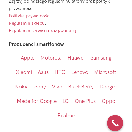
Zajrzyj do naszego regulaminu strony oraz polityki
prywatności.
Polityka prywatności
.
Regulamin sklepu
.
Regulamin serwisu oraz gwarancji.
Producenci smartfonów
Apple
Motorola
Huawei
Samsung
Xiaomi
Asus
HTC
Lenovo
Microsoft
Nokia
Sony
Vivo
BlackBerry
Doogee
Made for Google
LG
One Plus
Oppo
Realme