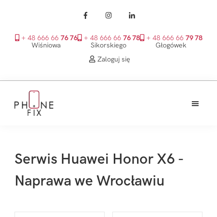
+ 48 666 66
76 76
+ 48 666 66
76 78
+ 48 666 66
79 78
Wiśniowa
Sikorskiego
Głogówek
Zaloguj się
Przejdź
Przejdź
Przejdź
do
do
do
treści
głównego
stopki
PhoneFix
paska
bocznego
Serwis Huawei Honor X6 -
Naprawa we Wrocławiu