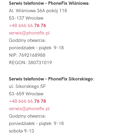
Serwis telefonów – PhoneFix Wiśniowa
:
Al. Wiśniowa 36A pokój 118
53-137 Wrocław
+48 666 66
76 76
serwis@phonefix.pl
Godziny otwarcia:
poniedziałek – piątek 9-18
NIP: 7692168988
REGON: 380731019
Serwis telefonów – PhoneFix Sikorskiego
:
ul. Sikorskiego 5F
53-659 Wrocław
+48 666 66
76 78
serwis@phonefix.pl
Godziny otwarcia:
poniedziałek – piątek 9-18
sobota 9-13