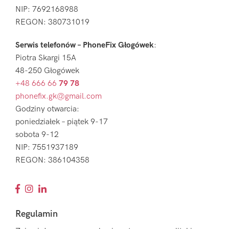
NIP: 7692168988
REGON: 380731019
Serwis telefonów – PhoneFix Głogówek
:
Piotra Skargi 15A
48-250 Głogówek
+48 666 66
79 78
phonefix.gk@gmail.com
Godziny otwarcia:
poniedziałek – piątek 9-17
sobota 9-12
NIP: 7551937189
REGON: 386104358
Regulamin