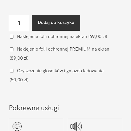
ilość
Dodaj do koszyka
Wymiana
baterii
Naklejenie folii ochronnej na ekran
(69,00 zł)
na
Naklejenie folii ochronnej PREMIUM na ekran
oryginalną
(89,00 zł)
Google
Pixel
Czyszczenie głośników i gniazda ładowania
Pixel
(50,00 zł)
9a
Pokrewne usługi