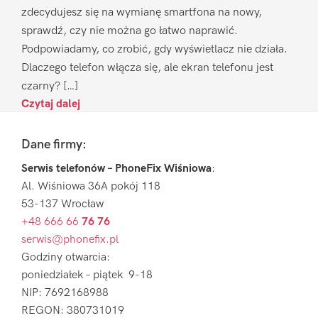
zdecydujesz się na wymianę smartfona na nowy,
sprawdź, czy nie można go łatwo naprawić.
Podpowiadamy, co zrobić, gdy wyświetlacz nie działa.
Dlaczego telefon włącza się, ale ekran telefonu jest
czarny? […]
Czytaj dalej
Footer
Dane firmy:
Serwis telefonów – PhoneFix Wiśniowa
:
Al. Wiśniowa 36A pokój 118
53-137 Wrocław
+48 666 66
76 76
serwis@phonefix.pl
Godziny otwarcia:
poniedziałek – piątek 9-18
NIP: 7692168988
REGON: 380731019