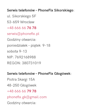
Serwis telefonów – PhoneFix Sikorskiego
:
ul. Sikorskiego 5F
53-659 Wrocław
+48 666 66
76 78
serwis@phonefix.pl
Godziny otwarcia:
poniedziałek – piątek 9-18
sobota 9-13
NIP: 7692168988
REGON: 380731019
Serwis telefonów – PhoneFix Głogówek
:
Piotra Skargi 15A
48-250 Głogówek
+48 666 66
79 78
phonefix.gk@gmail.com
Godziny otwarcia: