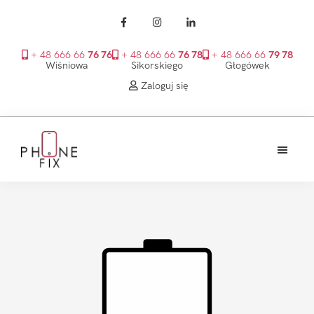
+ 48 666 66
76 76
+ 48 666 66
76 78
+ 48 666 66
79 78
Wiśniowa
Sikorskiego
Głogówek
Zaloguj się
Przejdź
Przejdź
Przejdź
do
do
do
treści
głównego
stopki
PhoneFix
paska
bocznego