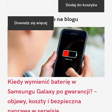
Dodaj do koszyka
Ostatnio na blogu
Pierwszy
Dowiedz się więcej
Sidebar
Kiedy wymienić baterię w
Samsungu Galaxy po gwarancji? –
objawy, koszty i bezpieczna
naprawa w serwisie