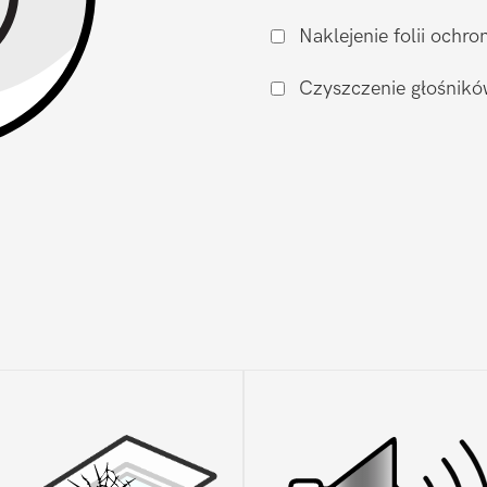
zalaniu
Naklejenie folii och
Google
Pixel
Czyszczenie głośnikó
Pixel
9a