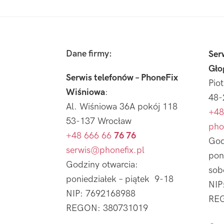
Footer
Dane firmy:
Ser
Gło
Serwis telefonów – PhoneFix
Pio
Wiśniowa
:
48-
Al. Wiśniowa 36A pokój 118
+48
53-137 Wrocław
pho
+48 666 66
76 76
God
serwis@phonefix.pl
pon
Godziny otwarcia:
sob
poniedziałek – piątek 9-18
NIP
NIP: 7692168988
REG
REGON: 380731019