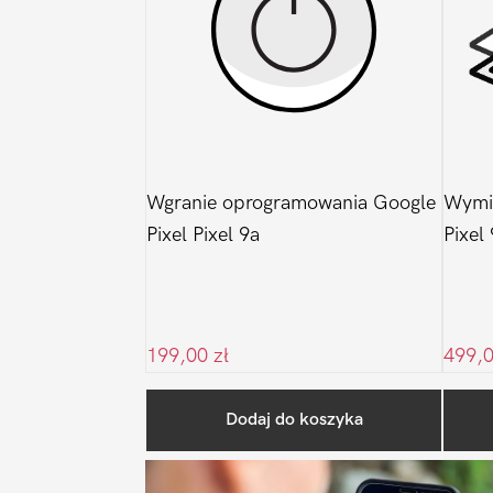
Wgranie oprogramowania Google
Wymia
Pixel Pixel 9a
Pixel
199,00
zł
499,
Dodaj do koszyka