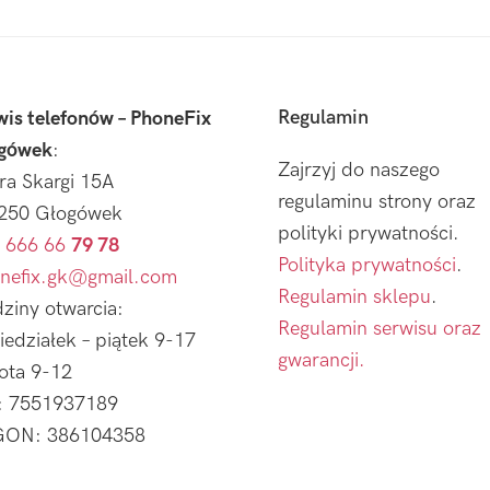
Regulamin
wis telefonów – PhoneFix
gówek
:
Zajrzyj do naszego
tra Skargi 15A
regulaminu strony oraz
250 Głogówek
polityki prywatności.
 666 66
79 78
Polityka prywatności
.
nefix.gk@gmail.com
Regulamin sklepu
.
ziny otwarcia:
Regulamin serwisu oraz
iedziałek – piątek 9-17
gwarancji.
ota 9-12
: 7551937189
ON: 386104358