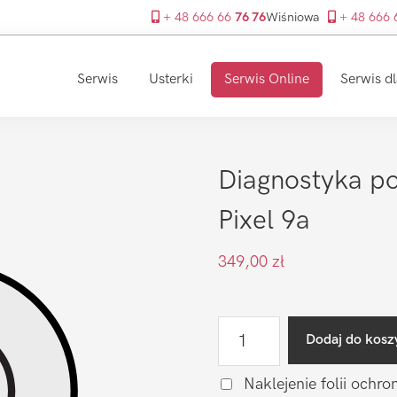
+ 48 666 66
76 76
Wiśniowa
+ 48 666
Serwis
Usterki
Serwis Online
Serwis dl
Diagnostyka po
Pixel 9a
349,00
zł
ilość
Dodaj do kosz
Diagnostyka
po
Naklejenie folii ochro