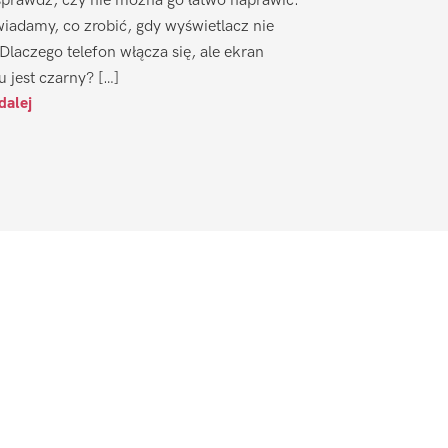
sprawdź, czy nie można go łatwo naprawić.
iadamy, co zrobić, gdy wyświetlacz nie
 Dlaczego telefon włącza się, ale ekran
u jest czarny? […]
dalej