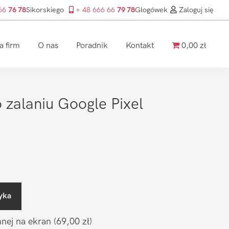
 66
76 78
Sikorskiego
+ 48 666 66
79 78
Głogówek
Zaloguj się
a firm
O nas
Poradnik
Kontakt
0,00 zł
 zalaniu Google Pixel
yka
nnej na ekran
(69,00 zł)