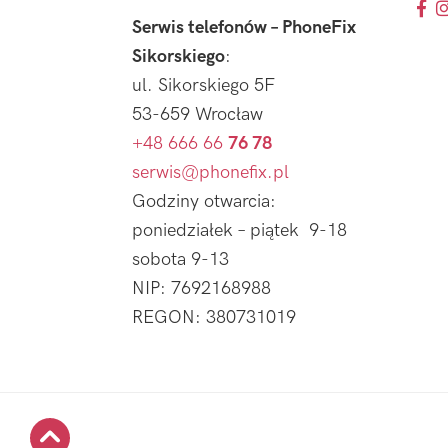
Serwis telefonów – PhoneFix
Sikorskiego
:
ul. Sikorskiego 5F
53-659 Wrocław
+48 666 66
76 78
serwis@phonefix.pl
Godziny otwarcia:
poniedziałek – piątek 9-18
sobota 9-13
NIP: 7692168988
REGON: 380731019