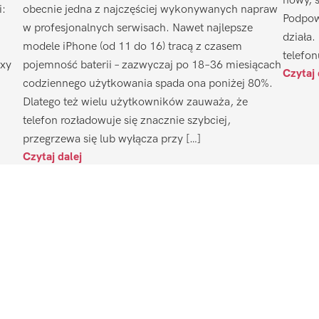
nowy, 
i:
obecnie jedna z najczęściej wykonywanych napraw
Podpow
w profesjonalnych serwisach. Nawet najlepsze
działa.
modele iPhone (od 11 do 16) tracą z czasem
telefon
axy
pojemność baterii – zazwyczaj po 18–36 miesiącach
Czytaj 
codziennego użytkowania spada ona poniżej 80%.
Dlatego też wielu użytkowników zauważa, że
telefon rozładowuje się znacznie szybciej,
przegrzewa się lub wyłącza przy […]
Czytaj dalej