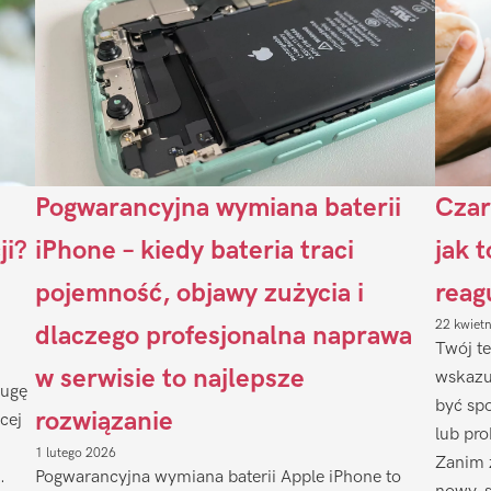
Pogwarancyjna wymiana baterii
Czar
ji?
iPhone – kiedy bateria traci
jak 
pojemność, objawy zużycia i
reag
22 kwiet
dlaczego profesjonalna naprawa
Twój te
w serwisie to najlepsze
wskazu
ługę
być sp
rozwiązanie
cej
lub pr
1 lutego 2026
Zanim 
.
Pogwarancyjna wymiana baterii Apple iPhone to