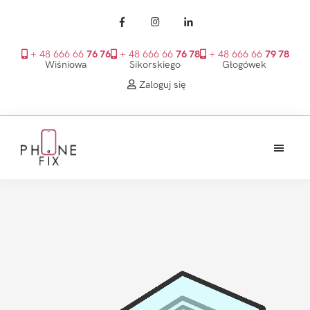
+ 48 666 66
76 76
+ 48 666 66
76 78
+ 48 666 66
79 78
Wiśniowa
Sikorskiego
Głogówek
Zaloguj się
Przejdź
Przejdź
Przejdź
do
do
do
treści
głównego
stopki
PhoneFix
paska
bocznego