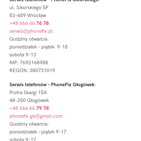
ul. Sikorskiego 5F
53-659 Wrocław
+48 666 66
76 78
serwis@phonefix.pl
Godziny otwarcia:
poniedziałek – piątek 9-18
sobota 9-13
NIP: 7692168988
REGON: 380731019
Serwis telefonów – PhoneFix Głogówek
:
Piotra Skargi 15A
48-250 Głogówek
+48 666 66
79 78
phonefix.gk@gmail.com
Godziny otwarcia:
poniedziałek – piątek 9-17
sobota 9-12