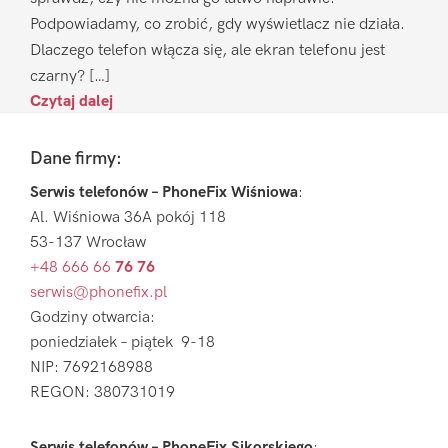
Podpowiadamy, co zrobić, gdy wyświetlacz nie działa.
Dlaczego telefon włącza się, ale ekran telefonu jest
czarny? […]
Czytaj dalej
Footer
Dane firmy:
Serwis telefonów – PhoneFix Wiśniowa
:
Al. Wiśniowa 36A pokój 118
53-137 Wrocław
+48 666 66
76 76
serwis@phonefix.pl
Godziny otwarcia:
poniedziałek – piątek 9-18
NIP: 7692168988
REGON: 380731019
Serwis telefonów – PhoneFix Sikorskiego
: