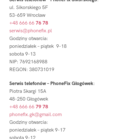
ul. Sikorskiego 5F
53-659 Wrocław
+48 666 66
76 78
serwis@phonefix.pl
Godziny otwarcia:
poniedziałek – piątek 9-18
sobota 9-13
NIP: 7692168988
REGON: 380731019
Serwis telefonów – PhoneFix Głogówek
:
Piotra Skargi 15A
48-250 Głogówek
+48 666 66
79 78
phonefix.gk@gmail.com
Godziny otwarcia:
poniedziałek – piątek 9-17
sobota 9-12