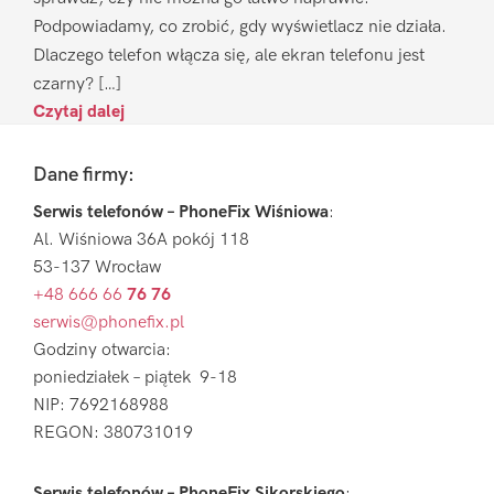
Podpowiadamy, co zrobić, gdy wyświetlacz nie działa.
Dlaczego telefon włącza się, ale ekran telefonu jest
czarny? […]
Czytaj dalej
Footer
Dane firmy:
Serwis telefonów – PhoneFix Wiśniowa
:
Al. Wiśniowa 36A pokój 118
53-137 Wrocław
+48 666 66
76 76
serwis@phonefix.pl
Godziny otwarcia:
poniedziałek – piątek 9-18
NIP: 7692168988
REGON: 380731019
Serwis telefonów – PhoneFix Sikorskiego
: