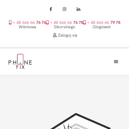
+ 48 666 66
76 76
+ 48 666 66
76 78
+ 48 666 66
79 78
Wiśniowa
Sikorskiego
Głogówek
Zaloguj się
Przejdź
Przejdź
Przejdź
do
do
do
treści
głównego
stopki
PhoneFix
paska
bocznego