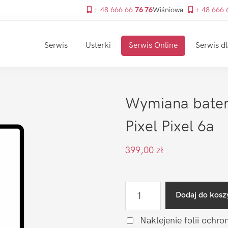
+ 48 666 66
76 76
Wiśniowa
+ 48 666
Serwis
Usterki
Serwis Online
Serwis dl
Wymiana bateri
Pixel Pixel 6a
399,00
zł
ilość
Dodaj do kosz
Wymiana
baterii
Naklejenie folii ochro