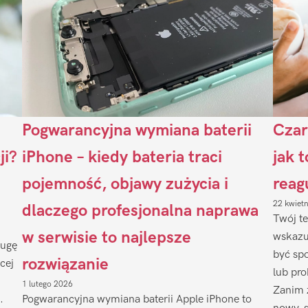
Pogwarancyjna wymiana baterii
Czar
ji?
iPhone – kiedy bateria traci
jak 
pojemność, objawy zużycia i
reag
22 kwiet
dlaczego profesjonalna naprawa
Twój te
w serwisie to najlepsze
wskazu
ługę
być sp
rozwiązanie
cej
lub pr
1 lutego 2026
Zanim 
.
Pogwarancyjna wymiana baterii Apple iPhone to