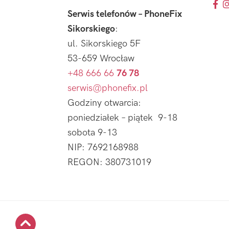
Serwis telefonów – PhoneFix
Sikorskiego
:
ul. Sikorskiego 5F
53-659 Wrocław
+48 666 66
76 78
serwis@phonefix.pl
Godziny otwarcia:
poniedziałek – piątek 9-18
sobota 9-13
NIP: 7692168988
REGON: 380731019