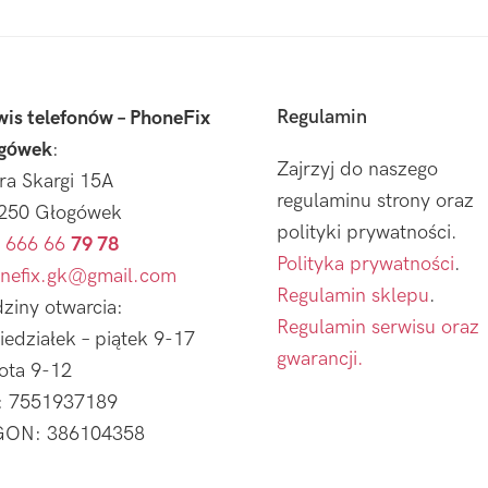
Regulamin
wis telefonów – PhoneFix
gówek
:
Zajrzyj do naszego
tra Skargi 15A
regulaminu strony oraz
250 Głogówek
polityki prywatności.
 666 66
79 78
Polityka prywatności
.
nefix.gk@gmail.com
Regulamin sklepu
.
ziny otwarcia:
Regulamin serwisu oraz
iedziałek – piątek 9-17
gwarancji.
ota 9-12
: 7551937189
ON: 386104358