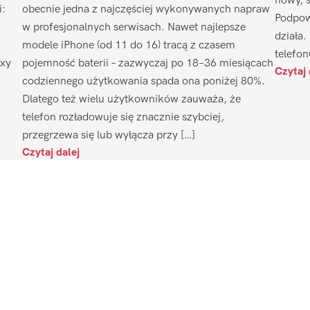
nowy, 
i:
obecnie jedna z najczęściej wykonywanych napraw
Podpow
w profesjonalnych serwisach. Nawet najlepsze
działa.
modele iPhone (od 11 do 16) tracą z czasem
telefon
axy
pojemność baterii – zazwyczaj po 18–36 miesiącach
Czytaj 
codziennego użytkowania spada ona poniżej 80%.
Dlatego też wielu użytkowników zauważa, że
telefon rozładowuje się znacznie szybciej,
przegrzewa się lub wyłącza przy […]
Czytaj dalej