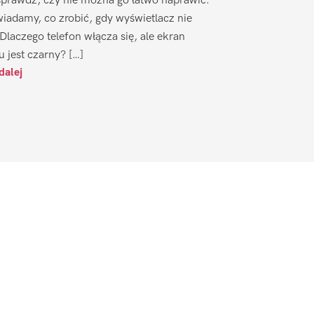
sprawdź, czy nie można go łatwo naprawić.
iadamy, co zrobić, gdy wyświetlacz nie
 Dlaczego telefon włącza się, ale ekran
u jest czarny? […]
dalej