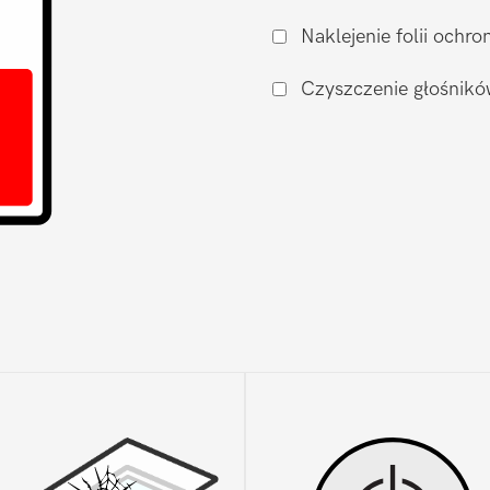
na
Naklejenie folii och
oryginalną
Google
Czyszczenie głośnikó
Pixel
Pixel
6a