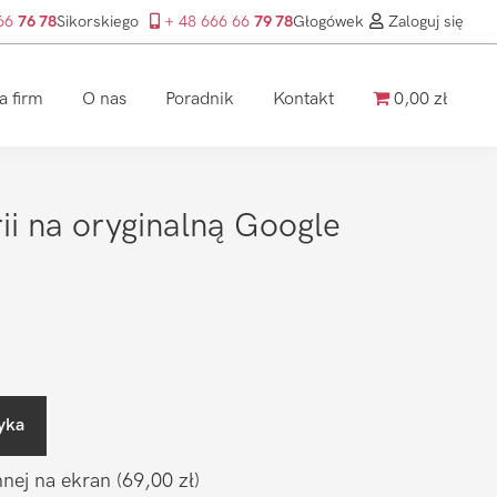
 66
76 78
Sikorskiego
+ 48 666 66
79 78
Głogówek
Zaloguj się
a firm
O nas
Poradnik
Kontakt
0,00 zł
i na oryginalną Google
yka
nnej na ekran
(69,00 zł)