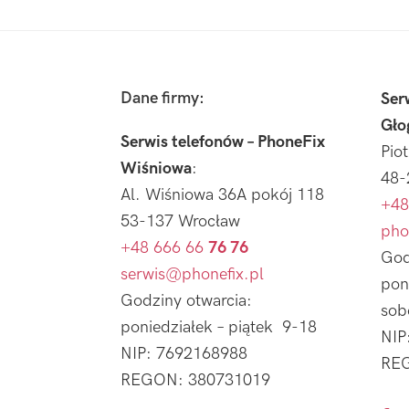
Footer
Dane firmy:
Ser
Gło
Serwis telefonów – PhoneFix
Pio
Wiśniowa
:
48-
Al. Wiśniowa 36A pokój 118
+48
53-137 Wrocław
pho
+48 666 66
76 76
God
serwis@phonefix.pl
pon
Godziny otwarcia:
sob
poniedziałek – piątek 9-18
NIP
NIP: 7692168988
REG
REGON: 380731019