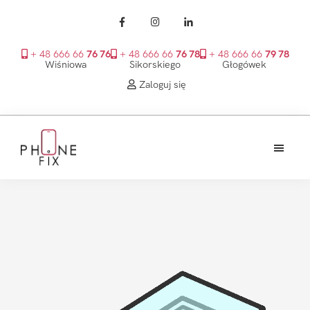
+ 48 666 66
76 76
+ 48 666 66
76 78
+ 48 666 66
79 78
Wiśniowa
Sikorskiego
Głogówek
Zaloguj się
Przejdź
Przejdź
Przejdź
do
do
do
treści
głównego
stopki
PhoneFix
paska
bocznego