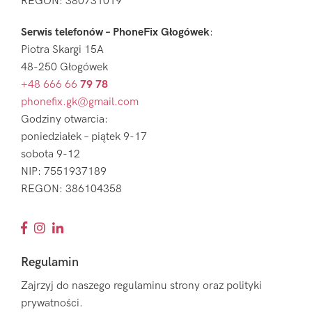
REGON: 380731019
Serwis telefonów – PhoneFix Głogówek
:
Piotra Skargi 15A
48-250 Głogówek
+48 666 66
79 78
phonefix.gk@gmail.com
Godziny otwarcia:
poniedziałek – piątek 9-17
sobota 9-12
NIP: 7551937189
REGON: 386104358
Regulamin
Zajrzyj do naszego regulaminu strony oraz polityki
prywatności.