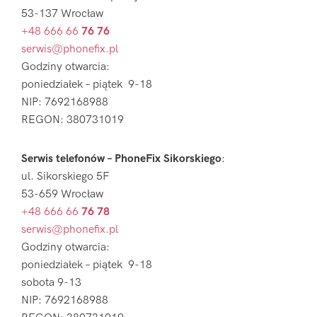
53-137 Wrocław
+48 666 66
76 76
serwis@phonefix.pl
Godziny otwarcia:
poniedziałek – piątek 9-18
NIP: 7692168988
REGON: 380731019
Serwis telefonów – PhoneFix Sikorskiego
:
ul. Sikorskiego 5F
53-659 Wrocław
+48 666 66
76 78
serwis@phonefix.pl
Godziny otwarcia:
poniedziałek – piątek 9-18
sobota 9-13
NIP: 7692168988