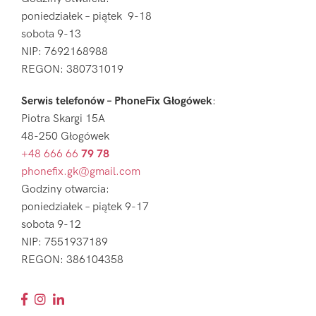
poniedziałek – piątek 9-18
sobota 9-13
NIP: 7692168988
REGON: 380731019
Serwis telefonów – PhoneFix Głogówek
:
Piotra Skargi 15A
48-250 Głogówek
+48 666 66
79 78
phonefix.gk@gmail.com
Godziny otwarcia:
poniedziałek – piątek 9-17
sobota 9-12
NIP: 7551937189
REGON: 386104358