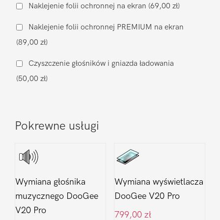
baterii
Naklejenie folii ochronnej na ekran
(69,00 zł)
DooGee
Naklejenie folii ochronnej PREMIUM na ekran
V20
(89,00 zł)
Pro
Czyszczenie głośników i gniazda ładowania
(50,00 zł)
Pokrewne usługi
Wymiana głośnika
Wymiana wyświetlacza
muzycznego DooGee
DooGee V20 Pro
V20 Pro
799,00
zł