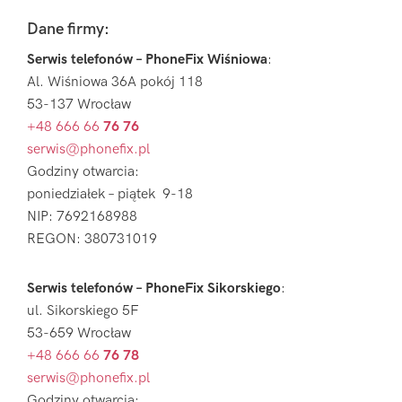
Footer
Dane firmy:
Serwis telefonów – PhoneFix Wiśniowa
:
Al. Wiśniowa 36A pokój 118
53-137 Wrocław
+48 666 66
76 76
serwis@phonefix.pl
Godziny otwarcia:
poniedziałek – piątek 9-18
NIP: 7692168988
REGON: 380731019
Serwis telefonów – PhoneFix Sikorskiego
:
ul. Sikorskiego 5F
53-659 Wrocław
+48 666 66
76 78
serwis@phonefix.pl
Godziny otwarcia: