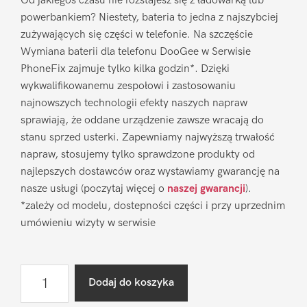
Od jakiegoś czasu nie rozstajesz się z ładowarką lub
powerbankiem? Niestety, bateria to jedna z najszybciej
zużywających się części w telefonie. Na szczęście
Wymiana baterii dla telefonu DooGee w Serwisie
PhoneFix zajmuje tylko kilka godzin*. Dzięki
wykwalifikowanemu zespołowi i zastosowaniu
najnowszych technologii efekty naszych napraw
sprawiają, że oddane urządzenie zawsze wracają do
stanu sprzed usterki. Zapewniamy najwyższą trwałość
napraw, stosujemy tylko sprawdzone produkty od
najlepszych dostawców oraz wystawiamy gwarancję na
nasze usługi (poczytaj więcej o
naszej gwarancji
).
*zależy od modelu, dostepności części i przy uprzednim
umówieniu wizyty w serwisie
ilość
Dodaj do koszyka
Wymiana