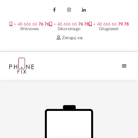
+ 48 666 66
76 76
+ 48 666 66
76 78
+ 48 666 66
79 78
Wiśniowa
Sikorskiego
Głogówek
Zaloguj się
Przejdź
Przejdź
Przejdź
do
do
do
treści
głównego
stopki
PhoneFix
paska
bocznego