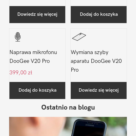
Dowiedz się więcej
Dodaj do koszyka
Naprawa mikrofonu
Wymiana szyby
DooGee V20 Pro
aparatu DooGee V20
Pro
399,00
zł
Dodaj do koszyka
Dowiedz się więcej
Ostatnio na blogu
Pierwszy
Sidebar