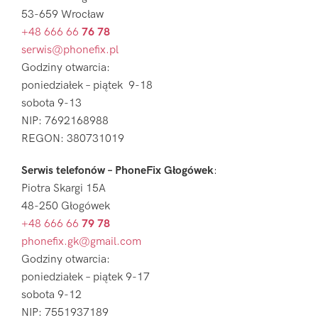
53-659 Wrocław
+48 666 66
76 78
serwis@phonefix.pl
Godziny otwarcia:
poniedziałek – piątek 9-18
sobota 9-13
NIP: 7692168988
REGON: 380731019
Serwis telefonów – PhoneFix Głogówek
:
Piotra Skargi 15A
48-250 Głogówek
+48 666 66
79 78
phonefix.gk@gmail.com
Godziny otwarcia:
poniedziałek – piątek 9-17
sobota 9-12
NIP: 7551937189