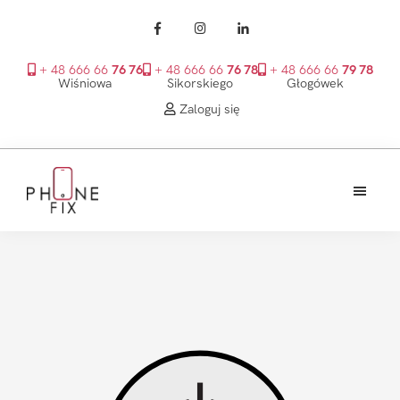
+ 48 666 66
76 76
+ 48 666 66
76 78
+ 48 666 66
79 78
Wiśniowa
Sikorskiego
Głogówek
Zaloguj się
Przejdź
Przejdź
Przejdź
do
do
do
treści
głównego
stopki
PhoneFix
paska
bocznego