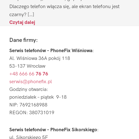
Dlaczego telefon włącza się, ale ekran telefonu jest
czarny? […]
Czytaj dalej
Footer
Dane firmy:
Serwis telefonów – PhoneFix Wiśniowa
:
Al. Wiśniowa 36A pokój 118
53-137 Wrocław
+48 666 66
76 76
serwis@phonefix.pl
Godziny otwarcia:
poniedziałek – piątek 9-18
NIP: 7692168988
REGON: 380731019
Serwis telefonów – PhoneFix Sikorskiego
:
ul. Sikorskiego 5F