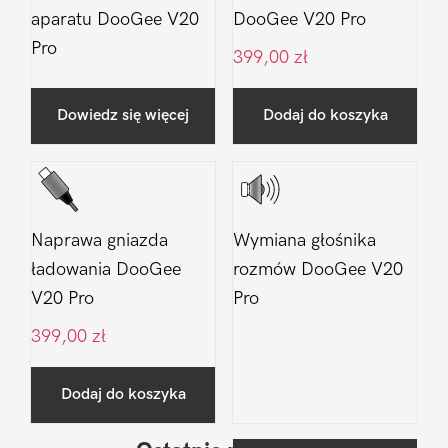
aparatu DooGee V20
DooGee V20 Pro
Pro
399,00
zł
Dowiedz się więcej
Dodaj do koszyka
Naprawa gniazda
Wymiana głośnika
ładowania DooGee
rozmów DooGee V20
V20 Pro
Pro
399,00
zł
Dodaj do koszyka