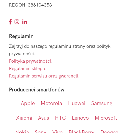
REGON: 386104358
Regulamin
Zajrzyj do naszego regulaminu strony oraz polityki
prywatności.
Polityka prywatności
.
Regulamin sklepu
.
Regulamin serwisu oraz gwarancji.
Producenci smartfonów
Apple
Motorola
Huawei
Samsung
Xiaomi
Asus
HTC
Lenovo
Microsoft
Nokia
Sony
Vivo
BlackBerry
Doogee