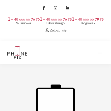
+ 48 666 66
76 76
+ 48 666 66
76 78
+ 48 666 66
79 78
Wiśniowa
Sikorskiego
Głogówek
Zaloguj się
Przejdź
Przejdź
Przejdź
do
do
do
treści
głównego
stopki
PhoneFix
paska
bocznego