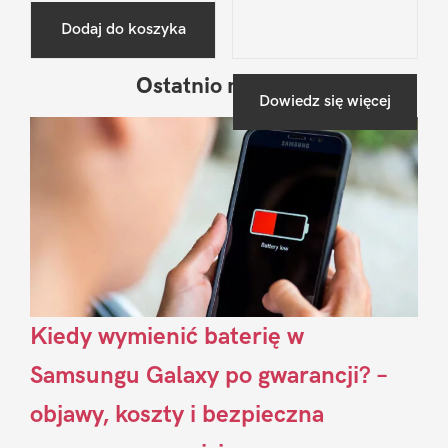
Dodaj do koszyka
Ostatnio na blogu
Pierwszy
Dowiedz się więcej
Sidebar
Kiedy wymienić baterię w
Samsungu Galaxy po gwarancji? –
objawy, koszty i bezpieczna