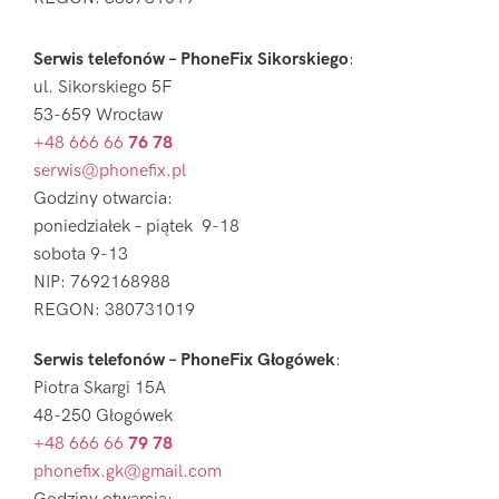
Serwis telefonów – PhoneFix Sikorskiego
:
ul. Sikorskiego 5F
53-659 Wrocław
+48 666 66
76 78
serwis@phonefix.pl
Godziny otwarcia:
poniedziałek – piątek 9-18
sobota 9-13
NIP: 7692168988
REGON: 380731019
Serwis telefonów – PhoneFix Głogówek
:
Piotra Skargi 15A
48-250 Głogówek
+48 666 66
79 78
phonefix.gk@gmail.com