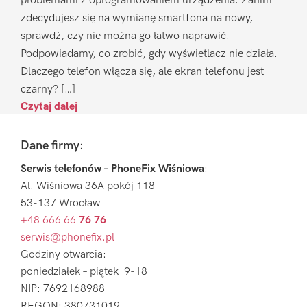
problemami z oprogramowaniem urządzenia. Zanim
zdecydujesz się na wymianę smartfona na nowy,
sprawdź, czy nie można go łatwo naprawić.
Podpowiadamy, co zrobić, gdy wyświetlacz nie działa.
Dlaczego telefon włącza się, ale ekran telefonu jest
czarny? […]
Czytaj dalej
Footer
Dane firmy:
Serwis telefonów – PhoneFix Wiśniowa
:
Al. Wiśniowa 36A pokój 118
53-137 Wrocław
+48 666 66
76 76
serwis@phonefix.pl
Godziny otwarcia:
poniedziałek – piątek 9-18
NIP: 7692168988
REGON: 380731019