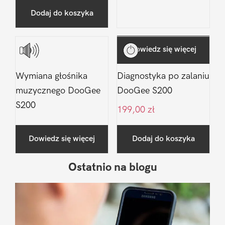
Dodaj do koszyka
Dowiedz się więcej
Wymiana głośnika
Diagnostyka po zalaniu
muzycznego DooGee
DooGee S200
S200
199,00
zł
Dowiedz się więcej
Dodaj do koszyka
Ostatnio na blogu
Pierwszy
Sidebar