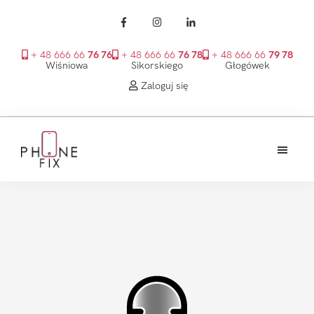
+ 48 666 66
76 76
+ 48 666 66
76 78
+ 48 666 66
79 78
Wiśniowa
Sikorskiego
Głogówek
Zaloguj się
Przejdź
Przejdź
Przejdź
do
do
do
treści
głównego
stopki
PhoneFix
paska
bocznego