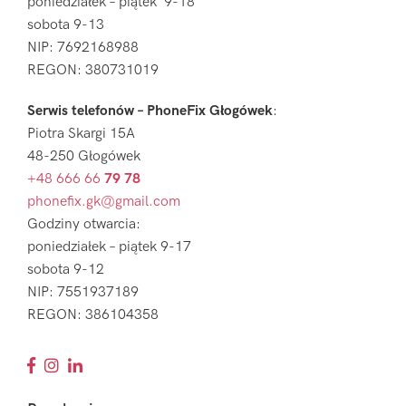
poniedziałek – piątek 9-18
sobota 9-13
NIP: 7692168988
REGON: 380731019
Serwis telefonów – PhoneFix Głogówek
:
Piotra Skargi 15A
48-250 Głogówek
+48 666 66
79 78
phonefix.gk@gmail.com
Godziny otwarcia:
poniedziałek – piątek 9-17
sobota 9-12
NIP: 7551937189
REGON: 386104358