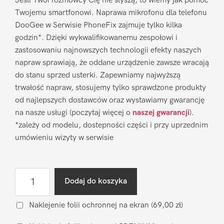
Jeśli Twoi rozmówcy Cię nie słyszą, to wiemy jak pomóc
Twojemu smartfonowi. Naprawa mikrofonu dla telefonu
DooGee w Serwisie PhoneFix zajmuje tylko kilka
godzin*. Dzięki wykwalifikowanemu zespołowi i
zastosowaniu najnowszych technologii efekty naszych
napraw sprawiają, że oddane urządzenie zawsze wracają
do stanu sprzed usterki. Zapewniamy najwyższą
trwałość napraw, stosujemy tylko sprawdzone produkty
od najlepszych dostawców oraz wystawiamy gwarancję
na nasze usługi (poczytaj więcej o
naszej gwarancji
).
*zależy od modelu, dostepności części i przy uprzednim
umówieniu wizyty w serwisie
ilość
Dodaj do koszyka
Naprawa
mikrofonu
Naklejenie folii ochronnej na ekran
(69,00 zł)
DooGee