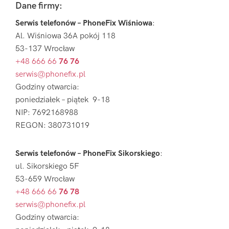
Footer
Dane firmy:
Serwis telefonów – PhoneFix Wiśniowa
:
Al. Wiśniowa 36A pokój 118
53-137 Wrocław
+48 666 66
76 76
serwis@phonefix.pl
Godziny otwarcia:
poniedziałek – piątek 9-18
NIP: 7692168988
REGON: 380731019
Serwis telefonów – PhoneFix Sikorskiego
:
ul. Sikorskiego 5F
53-659 Wrocław
+48 666 66
76 78
serwis@phonefix.pl
Godziny otwarcia: