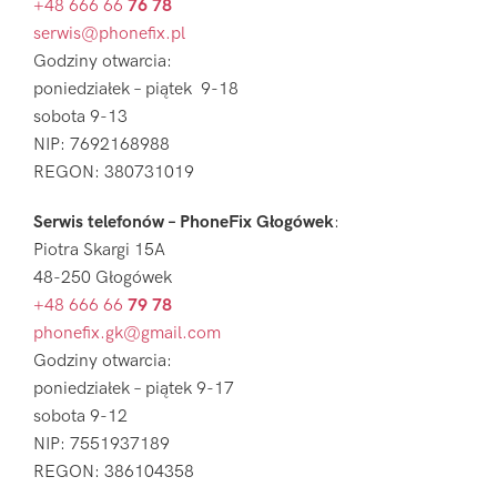
+48 666 66
76 78
serwis@phonefix.pl
Godziny otwarcia:
poniedziałek – piątek 9-18
sobota 9-13
NIP: 7692168988
REGON: 380731019
Serwis telefonów – PhoneFix Głogówek
:
Piotra Skargi 15A
48-250 Głogówek
+48 666 66
79 78
phonefix.gk@gmail.com
Godziny otwarcia:
poniedziałek – piątek 9-17
sobota 9-12
NIP: 7551937189
REGON: 386104358