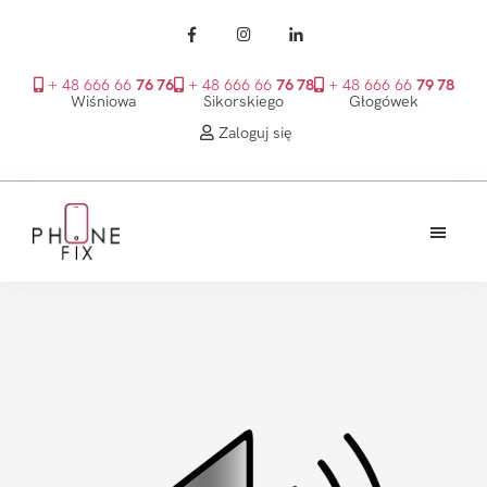
+ 48 666 66
76 76
+ 48 666 66
76 78
+ 48 666 66
79 78
Wiśniowa
Sikorskiego
Głogówek
Zaloguj się
Przejdź
Przejdź
Przejdź
do
do
do
treści
głównego
stopki
PhoneFix
paska
bocznego