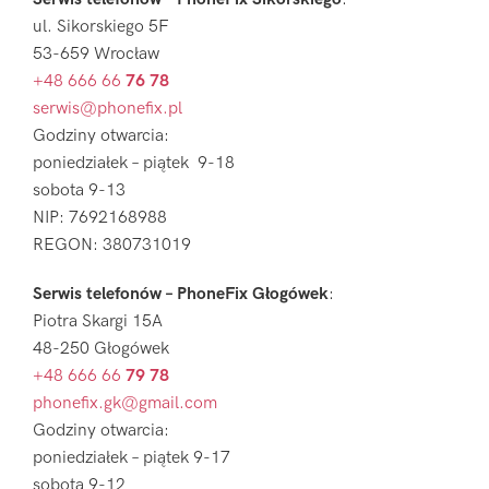
ul. Sikorskiego 5F
53-659 Wrocław
+48 666 66
76 78
serwis@phonefix.pl
Godziny otwarcia:
poniedziałek – piątek 9-18
sobota 9-13
NIP: 7692168988
REGON: 380731019
Serwis telefonów – PhoneFix Głogówek
:
Piotra Skargi 15A
48-250 Głogówek
+48 666 66
79 78
phonefix.gk@gmail.com
Godziny otwarcia:
poniedziałek – piątek 9-17
sobota 9-12