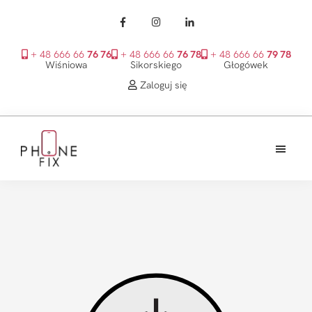
+ 48 666 66
76 76
+ 48 666 66
76 78
+ 48 666 66
79 78
Wiśniowa
Sikorskiego
Głogówek
Zaloguj się
Przejdź
Przejdź
Przejdź
do
do
do
treści
głównego
stopki
PhoneFix
paska
bocznego