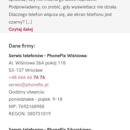
Podpowiadamy, co zrobić, gdy wyświetlacz nie działa.
Dlaczego telefon włącza się, ale ekran telefonu jest
czarny? […]
Czytaj dalej
Footer
Dane firmy:
Serwis telefonów – PhoneFix Wiśniowa
:
Al. Wiśniowa 36A pokój 118
53-137 Wrocław
+48 666 66
76 76
serwis@phonefix.pl
Godziny otwarcia:
poniedziałek – piątek 9-18
NIP: 7692168988
REGON: 380731019
Serwis telefonów – PhoneFix Sikorskiego
: