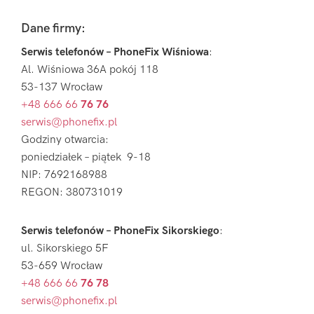
Footer
Dane firmy:
Serwis telefonów – PhoneFix Wiśniowa
:
Al. Wiśniowa 36A pokój 118
53-137 Wrocław
+48 666 66
76 76
serwis@phonefix.pl
Godziny otwarcia:
poniedziałek – piątek 9-18
NIP: 7692168988
REGON: 380731019
Serwis telefonów – PhoneFix Sikorskiego
:
ul. Sikorskiego 5F
53-659 Wrocław
+48 666 66
76 78
serwis@phonefix.pl