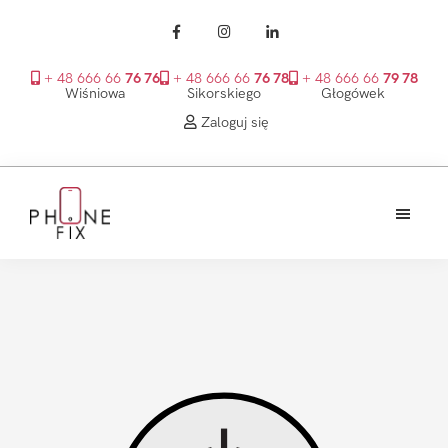
+ 48 666 66
76 76
+ 48 666 66
76 78
+ 48 666 66
79 78
Wiśniowa
Sikorskiego
Głogówek
Zaloguj się
Przejdź
Przejdź
Przejdź
do
do
do
treści
głównego
stopki
PhoneFix
paska
bocznego