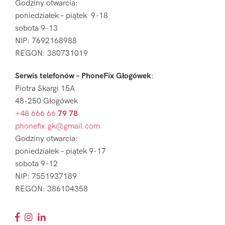
Godziny otwarcia:
poniedziałek – piątek 9-18
sobota 9-13
NIP: 7692168988
REGON: 380731019
Serwis telefonów – PhoneFix Głogówek
:
Piotra Skargi 15A
48-250 Głogówek
+48 666 66
79 78
phonefix.gk@gmail.com
Godziny otwarcia:
poniedziałek – piątek 9-17
sobota 9-12
NIP: 7551937189
REGON: 386104358