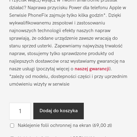
Przycisk włącz/wyłącz w Twoim smartfonie przestał
działać? Naprawa przycisku Power dla telefonu Apple w
Serwisie PhoneFix zajmuje tylko kilka godzin*. Dzięki
wykwalifikowanemu zespołowi i zastosowaniu
najnowszych technologii efekty naszych napraw
sprawiają, że oddane urządzenie zawsze wracają do
stanu sprzed usterki. Zapewniamy najwyższą trwałość
napraw, stosujemy tylko sprawdzone produkty od
najlepszych dostawców oraz wystawiamy gwarancję na
nasze usługi (poczytaj więcej o
naszej gwarancji
).
*zależy od modelu, dostepności części i przy uprzednim
umówieniu wizyty w serwisie
ilość
Dodaj do koszyka
Naprawa
przycisku
Naklejenie folii ochronnej na ekran
(69,00 zł)
Power