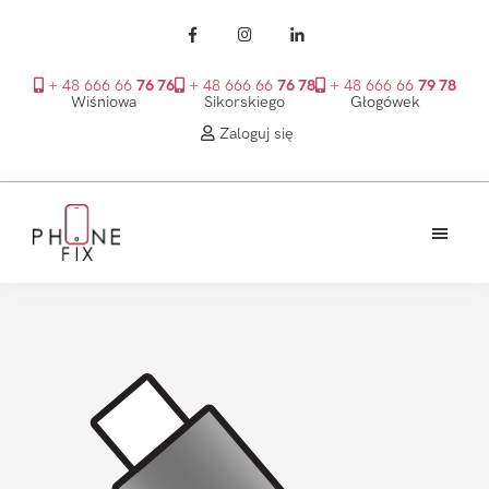
+ 48 666 66
76 76
+ 48 666 66
76 78
+ 48 666 66
79 78
Wiśniowa
Sikorskiego
Głogówek
Zaloguj się
Przejdź
Przejdź
Przejdź
do
do
do
treści
głównego
stopki
PhoneFix
paska
bocznego