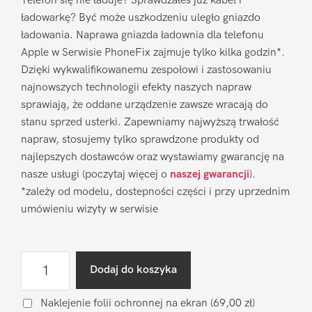
Telefon się nie ładuje? Sprawdzałeś już kabel i
ładowarkę? Być może uszkodzeniu uległo gniazdo
ładowania. Naprawa gniazda ładownia dla telefonu
Apple w Serwisie PhoneFix zajmuje tylko kilka godzin*.
Dzięki wykwalifikowanemu zespołowi i zastosowaniu
najnowszych technologii efekty naszych napraw
sprawiają, że oddane urządzenie zawsze wracają do
stanu sprzed usterki. Zapewniamy najwyższą trwałość
napraw, stosujemy tylko sprawdzone produkty od
najlepszych dostawców oraz wystawiamy gwarancję na
nasze usługi (poczytaj więcej o
naszej gwarancji
).
*zależy od modelu, dostepności części i przy uprzednim
umówieniu wizyty w serwisie
ilość
Dodaj do koszyka
Naprawa
gniazda
Naklejenie folii ochronnej na ekran
(69,00 zł)