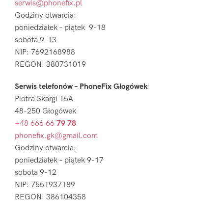
serwis@phonefix.pl
Godziny otwarcia:
poniedziałek – piątek 9-18
sobota 9-13
NIP: 7692168988
REGON: 380731019
Serwis telefonów – PhoneFix Głogówek
:
Piotra Skargi 15A
48-250 Głogówek
+48 666 66
79 78
phonefix.gk@gmail.com
Godziny otwarcia:
poniedziałek – piątek 9-17
sobota 9-12
NIP: 7551937189
REGON: 386104358