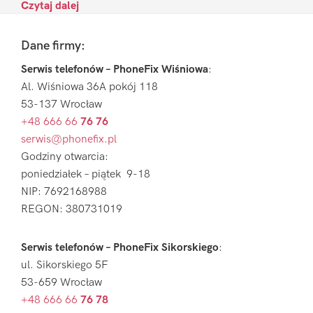
Czytaj dalej
Footer
Dane firmy:
Serwis telefonów – PhoneFix Wiśniowa
:
Al. Wiśniowa 36A pokój 118
53-137 Wrocław
+48 666 66
76 76
serwis@phonefix.pl
Godziny otwarcia:
poniedziałek – piątek 9-18
NIP: 7692168988
REGON: 380731019
Serwis telefonów – PhoneFix Sikorskiego
:
ul. Sikorskiego 5F
53-659 Wrocław
+48 666 66
76 78