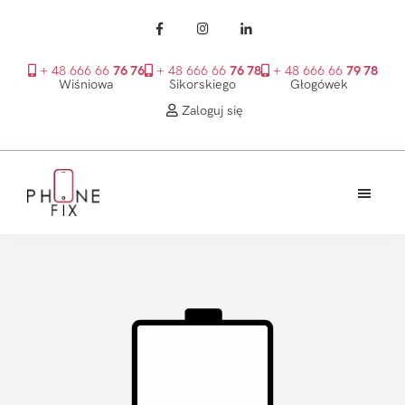
+ 48 666 66
76 76
+ 48 666 66
76 78
+ 48 666 66
79 78
Wiśniowa
Sikorskiego
Głogówek
Zaloguj się
Przejdź
Przejdź
Przejdź
do
do
do
treści
głównego
stopki
PhoneFix
paska
bocznego