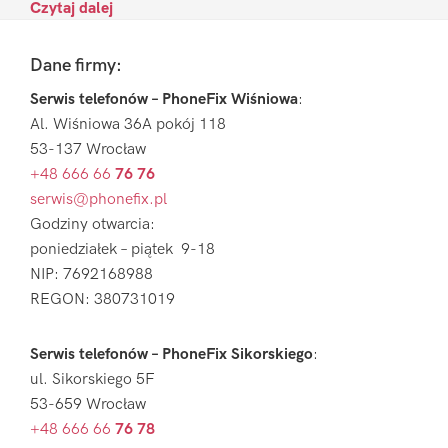
Czytaj dalej
Footer
Dane firmy:
Serwis telefonów – PhoneFix Wiśniowa
:
Al. Wiśniowa 36A pokój 118
53-137 Wrocław
+48 666 66
76 76
serwis@phonefix.pl
Godziny otwarcia:
poniedziałek – piątek 9-18
NIP: 7692168988
REGON: 380731019
Serwis telefonów – PhoneFix Sikorskiego
:
ul. Sikorskiego 5F
53-659 Wrocław
+48 666 66
76 78