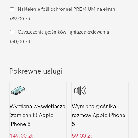
na
Naklejenie folii ochronnej PREMIUM na ekran
zamiennik
(89,00 zł)
Apple
iPhone
Czyszczenie głośników i gniazda ładowania
5
(50,00 zł)
Pokrewne usługi
Wymiana wyświetlacza
Wymiana głośnika
(zamiennik) Apple
rozmów Apple iPhone
iPhone 5
5
149,00
zł
59,00
zł