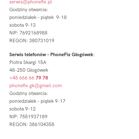
serwis@phonefix.pl
Godziny otwarcia:
poniedziałek – piątek 9-18
sobota 9-13
NIP: 7692168988
REGON: 380731019
Serwis telefonów – PhoneFix Głogówek
:
Piotra Skargi 15A
48-250 Głogówek
+48 666 66
79 78
phonefix.gk@gmail.com
Godziny otwarcia:
poniedziałek – piątek 9-17
sobota 9-12
NIP: 7551937189
REGON: 386104358