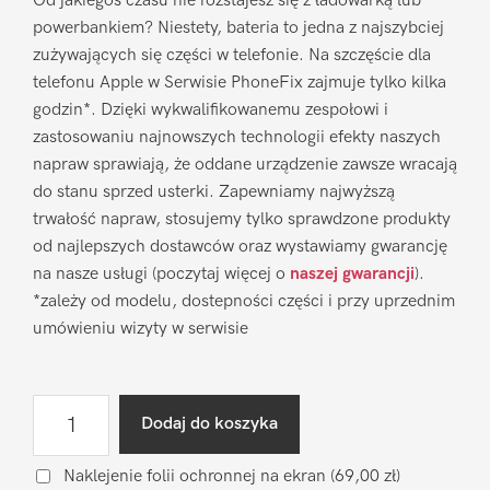
Od jakiegoś czasu nie rozstajesz się z ładowarką lub
powerbankiem? Niestety, bateria to jedna z najszybciej
zużywających się części w telefonie. Na szczęście dla
telefonu Apple w Serwisie PhoneFix zajmuje tylko kilka
godzin*. Dzięki wykwalifikowanemu zespołowi i
zastosowaniu najnowszych technologii efekty naszych
napraw sprawiają, że oddane urządzenie zawsze wracają
do stanu sprzed usterki. Zapewniamy najwyższą
trwałość napraw, stosujemy tylko sprawdzone produkty
od najlepszych dostawców oraz wystawiamy gwarancję
na nasze usługi (poczytaj więcej o
naszej gwarancji
).
*zależy od modelu, dostepności części i przy uprzednim
umówieniu wizyty w serwisie
ilość
Dodaj do koszyka
Wymiana
baterii
Naklejenie folii ochronnej na ekran
(69,00 zł)