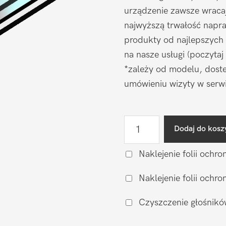
urządzenie zawsze wraca
najwyższą trwałość napr
produkty od najlepszych
na nasze usługi (poczytaj
*zależy od modelu, doste
umówieniu wizyty w serwi
ilość
Dodaj do kosz
Wymiana
wyświetlacza
Naklejenie folii ochro
(zamiennik)
Naklejenie folii och
Apple
iPhone
Czyszczenie głośnikó
4S