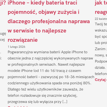
ji?
iPhone – kiedy bateria traci
jak 
pojemność, objawy zużycia i
reag
22 kwiet
dlaczego profesjonalna naprawa
Twój te
w serwisie to najlepsze
wskazu
ługę
być sp
rozwiązanie
cej
lub pr
1 lutego 2026
Zanim 
.
Pogwarancyjna wymiana baterii Apple iPhone to
nowy, 
i:
obecnie jedna z najczęściej wykonywanych napraw
Podpow
w profesjonalnych serwisach. Nawet najlepsze
działa.
modele iPhone (od 11 do 16) tracą z czasem
telefon
axy
pojemność baterii – zazwyczaj po 18–36 miesiącach
Czytaj 
codziennego użytkowania spada ona poniżej 80%.
Dlatego też wielu użytkowników zauważa, że
telefon rozładowuje się znacznie szybciej,
przegrzewa się lub wyłącza przy […]