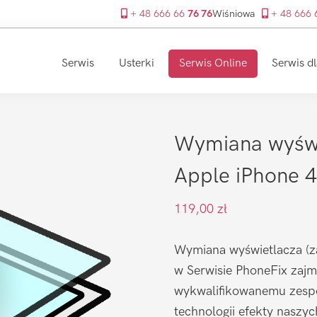
+ 48 666 66
76 76
Wiśniowa
+ 48 666
Serwis
Usterki
Serwis Online
Serwis dl
Wymiana wyświ
Apple iPhone 
119,00
zł
Wymiana wyświetlacza (za
w Serwisie PhoneFix zajmu
wykwalifikowanemu zespo
technologii efekty naszy