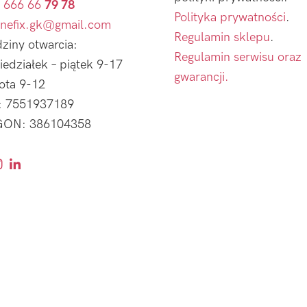
 666 66
79 78
Polityka prywatności
.
nefix.gk@gmail.com
Regulamin sklepu
.
ziny otwarcia:
Regulamin serwisu oraz
iedziałek – piątek 9-17
gwarancji.
ota 9-12
: 7551937189
ON: 386104358