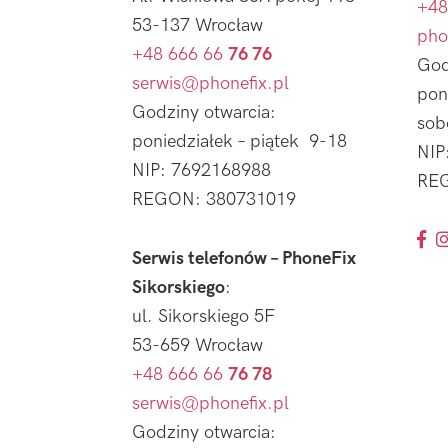
+48
53-137 Wrocław
pho
+48 666 66
76 76
God
serwis@phonefix.pl
pon
Godziny otwarcia:
sob
poniedziałek – piątek 9-18
NIP
NIP: 7692168988
REG
REGON: 380731019
Serwis telefonów – PhoneFix
Sikorskiego
:
ul. Sikorskiego 5F
53-659 Wrocław
+48 666 66
76 78
serwis@phonefix.pl
Godziny otwarcia: