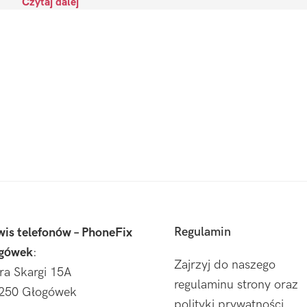
Czytaj dalej
Regulamin
wis telefonów – PhoneFix
gówek
:
Zajrzyj do naszego
tra Skargi 15A
regulaminu strony oraz
250 Głogówek
polityki prywatności.