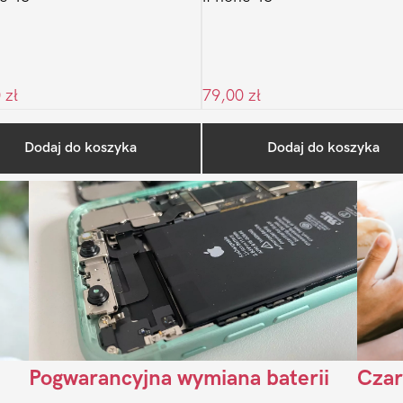
0
zł
79,00
zł
Ostatnio na blogu
Dodaj do koszyka
Dodaj do koszyka
Pogwarancyjna wymiana baterii
Czar