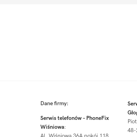
Footer
Dane firmy:
Ser
Gło
Serwis telefonów – PhoneFix
Pio
Wiśniowa
:
48-
Al. Wiśniowa 36A pokój 118