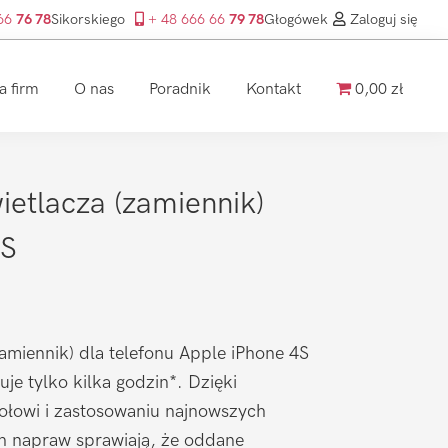
 66
76 78
Sikorskiego
+ 48 666 66
79 78
Głogówek
Zaloguj się
a firm
O nas
Poradnik
Kontakt
0,00 zł
etlacza (zamiennik)
4S
miennik) dla telefonu Apple iPhone 4S
je tylko kilka godzin*. Dzięki
łowi i zastosowaniu najnowszych
ch napraw sprawiają, że oddane