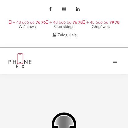
+ 48 666 66
76 76
+ 48 666 66
76 78
+ 48 666 66
79 78
Wiśniowa
Sikorskiego
Głogówek
Zaloguj się
Przejdź
Przejdź
Przejdź
do
do
do
treści
głównego
stopki
PhoneFix
paska
bocznego