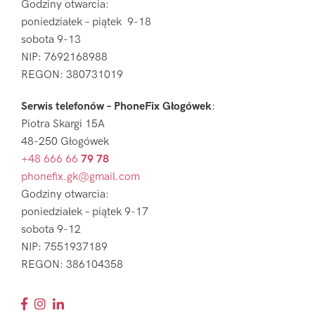
Godziny otwarcia:
poniedziałek – piątek 9-18
sobota 9-13
NIP: 7692168988
REGON: 380731019
Serwis telefonów – PhoneFix Głogówek
:
Piotra Skargi 15A
48-250 Głogówek
+48 666 66
79 78
phonefix.gk@gmail.com
Godziny otwarcia:
poniedziałek – piątek 9-17
sobota 9-12
NIP: 7551937189
REGON: 386104358