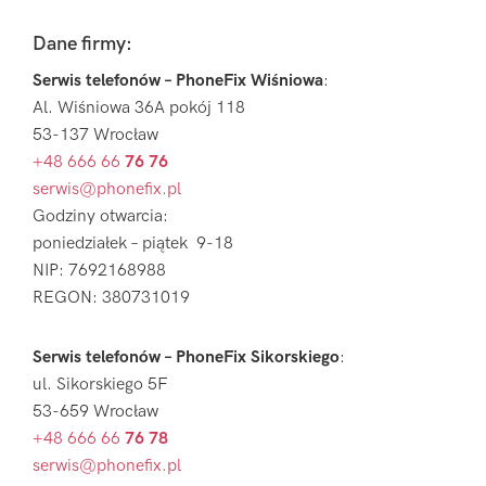
Footer
Dane firmy:
Serwis telefonów – PhoneFix Wiśniowa
:
Al. Wiśniowa 36A pokój 118
53-137 Wrocław
+48 666 66
76 76
serwis@phonefix.pl
Godziny otwarcia:
poniedziałek – piątek 9-18
NIP: 7692168988
REGON: 380731019
Serwis telefonów – PhoneFix Sikorskiego
:
ul. Sikorskiego 5F
53-659 Wrocław
+48 666 66
76 78
serwis@phonefix.pl