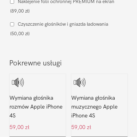
Naklejenie folii ochronnej PREMIUM na ekran
iPhone
(89,00 zł)
4S
Czyszczenie głośników i gniazda ładowania
(50,00 zł)
Pokrewne usługi
Wymiana głośnika
Wymiana głośnika
rozmów Apple iPhone
muzycznego Apple
4S
iPhone 4S
59,00
zł
59,00
zł