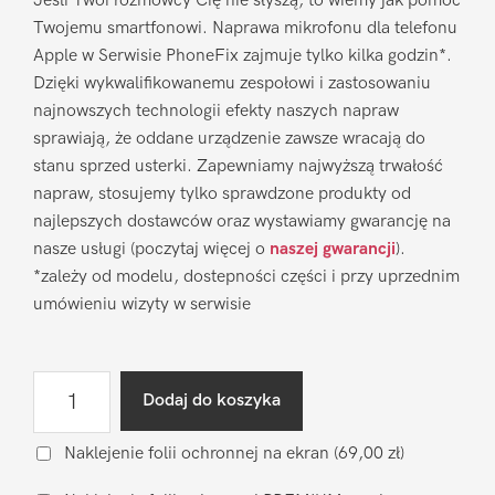
Jeśli Twoi rozmówcy Cię nie słyszą, to wiemy jak pomóc
Twojemu smartfonowi. Naprawa mikrofonu dla telefonu
Apple w Serwisie PhoneFix zajmuje tylko kilka godzin*.
Dzięki wykwalifikowanemu zespołowi i zastosowaniu
najnowszych technologii efekty naszych napraw
sprawiają, że oddane urządzenie zawsze wracają do
stanu sprzed usterki. Zapewniamy najwyższą trwałość
napraw, stosujemy tylko sprawdzone produkty od
najlepszych dostawców oraz wystawiamy gwarancję na
nasze usługi (poczytaj więcej o
naszej gwarancji
).
*zależy od modelu, dostepności części i przy uprzednim
umówieniu wizyty w serwisie
ilość
Dodaj do koszyka
Naprawa
mikrofonu
Naklejenie folii ochronnej na ekran
(69,00 zł)
Apple