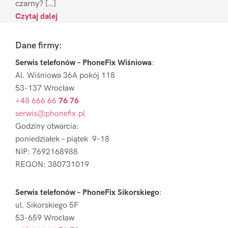
czarny? […]
Czytaj dalej
Footer
Dane firmy:
Serwis telefonów – PhoneFix Wiśniowa
:
Al. Wiśniowa 36A pokój 118
53-137 Wrocław
+48 666 66
76 76
serwis@phonefix.pl
Godziny otwarcia:
poniedziałek – piątek 9-18
NIP: 7692168988
REGON: 380731019
Serwis telefonów – PhoneFix Sikorskiego
:
ul. Sikorskiego 5F
53-659 Wrocław