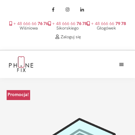
+ 48 666 66
76 76
+ 48 666 66
76 78
+ 48 666 66
79 78
Wiśniowa
Sikorskiego
Głogówek
Zaloguj się
Przejdź
Przejdź
Przejdź
do
do
do
treści
głównego
stopki
PhoneFix
paska
bocznego
Promocja!