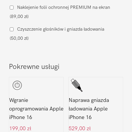
na
Naklejenie folii ochronnej PREMIUM na ekran
zamiennik
(89,00 zł)
Oled
Apple
Czyszczenie głośników i gniazda ładowania
iPhone
(50,00 zł)
16
Pokrewne usługi
Wgranie
Naprawa gniazda
oprogramowania Apple
ładowania Apple
iPhone 16
iPhone 16
199,00
zł
529,00
zł