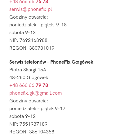
+48 666 66
76 78
serwis@phonefix.pl
Godziny otwarcia:
poniedziałek – piątek 9-18
sobota 9-13
NIP: 7692168988
REGON: 380731019
Serwis telefonów – PhoneFix Głogówek
:
Piotra Skargi 15A
48-250 Głogówek
+48 666 66
79 78
phonefix.gk@gmail.com
Godziny otwarcia:
poniedziałek – piątek 9-17
sobota 9-12
NIP: 7551937189
REGON: 386104358