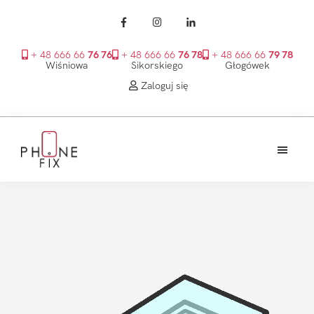
+ 48 666 66
76 76
+ 48 666 66
76 78
+ 48 666 66
79 78
Wiśniowa
Sikorskiego
Głogówek
Zaloguj się
Przejdź
Przejdź
Przejdź
do
do
do
treści
głównego
stopki
PhoneFix
paska
bocznego