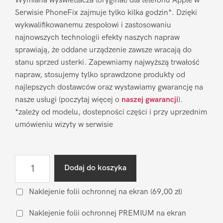
Wymiana wyświetlacza (oryginał) dla telefonu Apple w
Serwisie PhoneFix zajmuje tylko kilka godzin*. Dzięki
wykwalifikowanemu zespołowi i zastosowaniu
najnowszych technologii efekty naszych napraw
sprawiają, że oddane urządzenie zawsze wracają do
stanu sprzed usterki. Zapewniamy najwyższą trwałość
napraw, stosujemy tylko sprawdzone produkty od
najlepszych dostawców oraz wystawiamy gwarancję na
nasze usługi (poczytaj więcej o
naszej gwarancji
).
*zależy od modelu, dostepności części i przy uprzednim
umówieniu wizyty w serwisie
ilość
Dodaj do koszyka
Wymiana
wyświetlacza
Naklejenie folii ochronnej na ekran
(69,00 zł)
Apple
Naklejenie folii ochronnej PREMIUM na ekran
iPhone