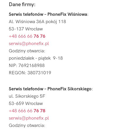
Footer
Dane firmy:
Serwis telefonów – PhoneFix Wiśniowa
:
Al. Wiśniowa 36A pokój 118
53-137 Wrocław
+48 666 66
76 76
serwis@phonefix.pl
Godziny otwarcia:
poniedziałek – piątek 9-18
NIP: 7692168988
REGON: 380731019
Serwis telefonów – PhoneFix Sikorskiego
:
ul. Sikorskiego 5F
53-659 Wrocław
+48 666 66
76 78
serwis@phonefix.pl
Godziny otwarcia: