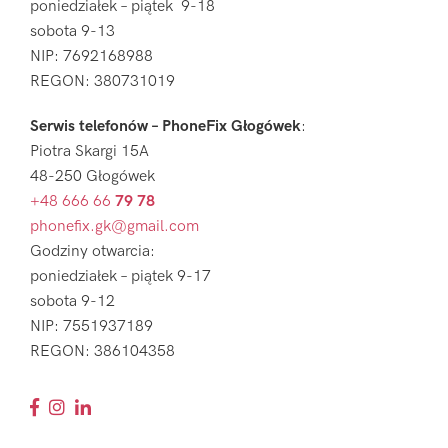
poniedziałek – piątek 9-18
sobota 9-13
NIP: 7692168988
REGON: 380731019
Serwis telefonów – PhoneFix Głogówek
:
Piotra Skargi 15A
48-250 Głogówek
+48 666 66
79 78
phonefix.gk@gmail.com
Godziny otwarcia:
poniedziałek – piątek 9-17
sobota 9-12
NIP: 7551937189
REGON: 386104358