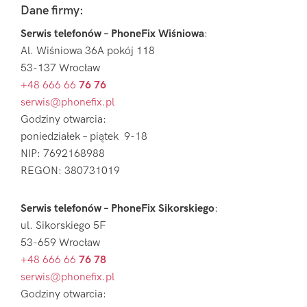
Footer
Dane firmy:
Serwis telefonów – PhoneFix Wiśniowa
:
Al. Wiśniowa 36A pokój 118
53-137 Wrocław
+48 666 66
76 76
serwis@phonefix.pl
Godziny otwarcia:
poniedziałek – piątek 9-18
NIP: 7692168988
REGON: 380731019
Serwis telefonów – PhoneFix Sikorskiego
:
ul. Sikorskiego 5F
53-659 Wrocław
+48 666 66
76 78
serwis@phonefix.pl
Godziny otwarcia: