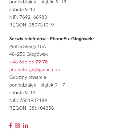
poniedziałek – piątek 9-18
sobota 9-13
NIP: 7692168988
REGON: 380731019
Serwis telefonów – PhoneFix Głogówek
:
Piotra Skargi 15A
48-250 Głogówek
+48 666 66
79 78
phonefix.gk@gmail.com
Godziny otwarcia:
poniedziałek – piątek 9-17
sobota 9-12
NIP: 7551937189
REGON: 386104358