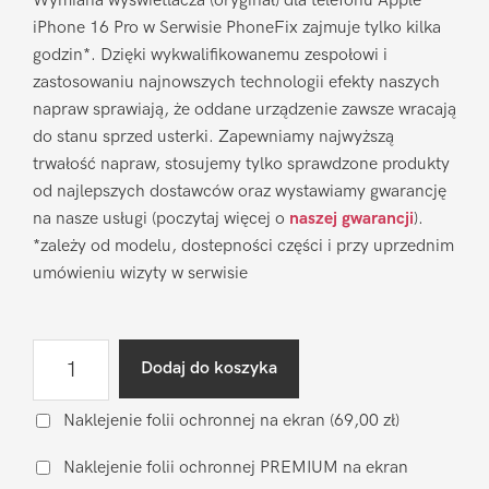
Wymiana wyświetlacza (oryginał) dla telefonu Apple
iPhone 16 Pro w Serwisie PhoneFix zajmuje tylko kilka
godzin*. Dzięki wykwalifikowanemu zespołowi i
zastosowaniu najnowszych technologii efekty naszych
napraw sprawiają, że oddane urządzenie zawsze wracają
do stanu sprzed usterki. Zapewniamy najwyższą
trwałość napraw, stosujemy tylko sprawdzone produkty
od najlepszych dostawców oraz wystawiamy gwarancję
na nasze usługi (poczytaj więcej o
naszej gwarancji
).
*zależy od modelu, dostepności części i przy uprzednim
umówieniu wizyty w serwisie
ilość
Dodaj do koszyka
Wymiana
wyświetlacza
Naklejenie folii ochronnej na ekran
(69,00 zł)
Apple
Naklejenie folii ochronnej PREMIUM na ekran
iPhone