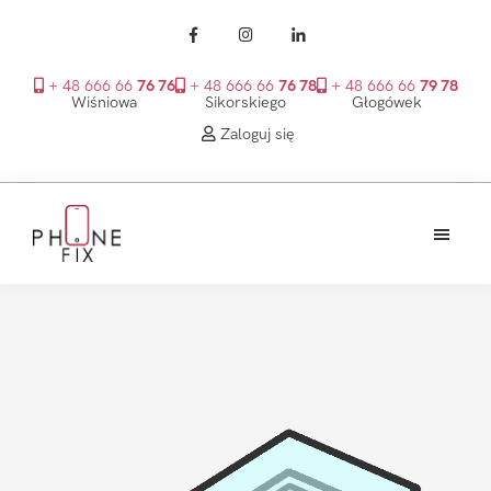
+ 48 666 66
76 76
+ 48 666 66
76 78
+ 48 666 66
79 78
Wiśniowa
Sikorskiego
Głogówek
Zaloguj się
Przejdź
Przejdź
Przejdź
do
do
do
treści
głównego
stopki
PhoneFix
paska
bocznego