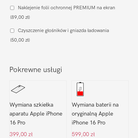
muzycznego
Naklejenie folii ochronnej PREMIUM na ekran
Apple
(89,00 zł)
iPhone
16
Czyszczenie głośników i gniazda ładowania
Pro
(50,00 zł)
Pokrewne usługi
Wymiana szkiełka
Wymiana baterii na
aparatu Apple iPhone
oryginalną Apple
16 Pro
iPhone 16 Pro
399,00
zł
599,00
zł