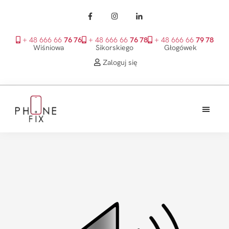
+ 48 666 66
76 76
+ 48 666 66
76 78
+ 48 666 66
79 78
Wiśniowa
Sikorskiego
Głogówek
Zaloguj się
Przejdź
Przejdź
Przejdź
do
do
do
treści
głównego
stopki
PhoneFix
paska
bocznego