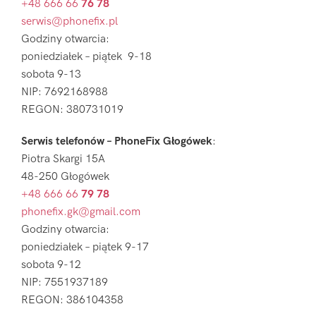
+48 666 66
76 78
serwis@phonefix.pl
Godziny otwarcia:
poniedziałek – piątek 9-18
sobota 9-13
NIP: 7692168988
REGON: 380731019
Serwis telefonów – PhoneFix Głogówek
:
Piotra Skargi 15A
48-250 Głogówek
+48 666 66
79 78
phonefix.gk@gmail.com
Godziny otwarcia:
poniedziałek – piątek 9-17
sobota 9-12
NIP: 7551937189
REGON: 386104358