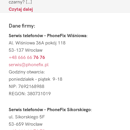
czarny? […]
Czytaj dalej
Footer
Dane firmy:
Serwis telefonów – PhoneFix Wiśniowa
:
Al. Wiśniowa 36A pokój 118
53-137 Wrocław
+48 666 66
76 76
serwis@phonefix.pl
Godziny otwarcia:
poniedziałek – piątek 9-18
NIP: 7692168988
REGON: 380731019
Serwis telefonów – PhoneFix Sikorskiego
:
ul. Sikorskiego 5F
53-659 Wrocław