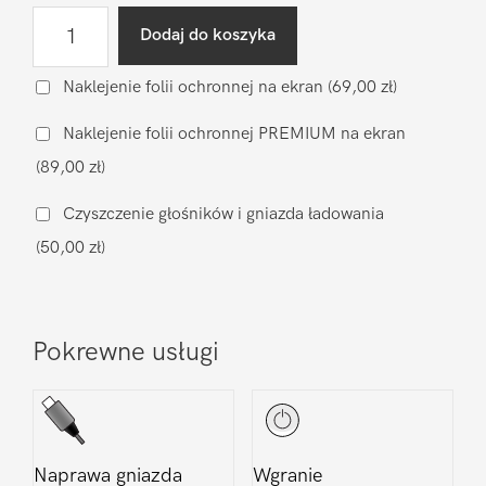
ilość
Dodaj do koszyka
Diagnostyka
po
Naklejenie folii ochronnej na ekran
(69,00 zł)
zalaniu
Naklejenie folii ochronnej PREMIUM na ekran
Apple
(89,00 zł)
iPhone
14
Czyszczenie głośników i gniazda ładowania
Pro
(50,00 zł)
Pokrewne usługi
Naprawa gniazda
Wgranie