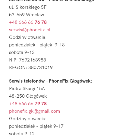
ul. Sikorskiego 5F
53-659 Wrocław
+48 666 66
76 78
serwis@phonefix.pl
Godziny otwarcia:
poniedziałek – piątek 9-18
sobota 9-13
NIP: 7692168988
REGON: 380731019
Serwis telefonów – PhoneFix Głogówek
:
Piotra Skargi 15A
48-250 Głogówek
+48 666 66
79 78
phonefix.gk@gmail.com
Godziny otwarcia:
poniedziałek – piątek 9-17
sobota 9-12