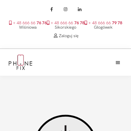
+ 48 666 66
76 76
+ 48 666 66
76 78
+ 48 666 66
79 78
Wiśniowa
Sikorskiego
Głogówek
Zaloguj się
Przejdź
Przejdź
Przejdź
do
do
do
treści
głównego
stopki
PhoneFix
paska
bocznego