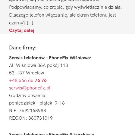
Podpowiadamy, co zrobić, gdy wyświetlacz nie działa.
Dlaczego telefon włącza się, ale ekran telefonu jest
czarny? […]
Czytaj dalej
Footer
Dane firmy:
Serwis telefonów – PhoneFix Wiśniowa
:
Al. Wiśniowa 36A pokój 118
53-137 Wrocław
+48 666 66
76 76
serwis@phonefix.pl
Godziny otwarcia:
poniedziałek – piątek 9-18
NIP: 7692168988
REGON: 380731019
Serwis telefonów – PhoneFix Sikorskiego
: