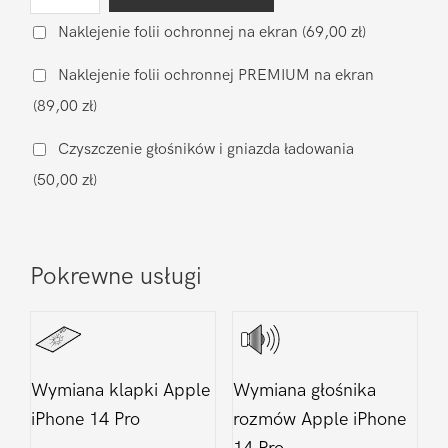
Wymiana
baterii
Naklejenie folii ochronnej na ekran
(69,00 zł)
na
Naklejenie folii ochronnej PREMIUM na ekran
zamiennik
(89,00 zł)
Apple
iPhone
Czyszczenie głośników i gniazda ładowania
14
(50,00 zł)
Pro
Pokrewne usługi
Wymiana klapki Apple
Wymiana głośnika
iPhone 14 Pro
rozmów Apple iPhone