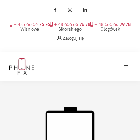
+ 48 666 66
76 76
+ 48 666 66
76 78
+ 48 666 66
79 78
Wiśniowa
Sikorskiego
Głogówek
Zaloguj się
Przejdź
Przejdź
Przejdź
do
do
do
treści
głównego
stopki
PhoneFix
paska
bocznego