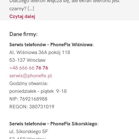
Dlaczego telefon włącza się, ale ekran telefonu jest
czarny? […]
Czytaj dalej
Footer
Dane firmy:
Serwis telefonów – PhoneFix Wiśniowa
:
Al. Wiśniowa 36A pokój 118
53-137 Wrocław
+48 666 66
76 76
serwis@phonefix.pl
Godziny otwarcia:
poniedziałek – piątek 9-18
NIP: 7692168988
REGON: 380731019
Serwis telefonów – PhoneFix Sikorskiego
:
ul. Sikorskiego 5F