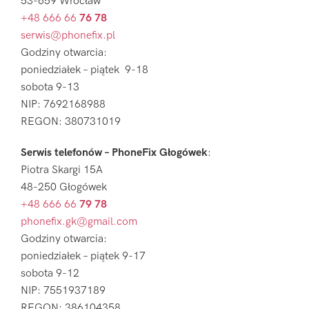
53-659 Wrocław
+48 666 66
76 78
serwis@phonefix.pl
Godziny otwarcia:
poniedziałek – piątek 9-18
sobota 9-13
NIP: 7692168988
REGON: 380731019
Serwis telefonów – PhoneFix Głogówek
:
Piotra Skargi 15A
48-250 Głogówek
+48 666 66
79 78
phonefix.gk@gmail.com
Godziny otwarcia:
poniedziałek – piątek 9-17
sobota 9-12
NIP: 7551937189
REGON: 386104358