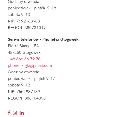
Godziny otwarcia:
poniedziałek – piątek 9-18
sobota 9-13
NIP: 7692168988
REGON: 380731019
Serwis telefonów – PhoneFix Głogówek
:
Piotra Skargi 15A
48-250 Głogówek
+48 666 66
79 78
phonefix.gk@gmail.com
Godziny otwarcia:
poniedziałek – piątek 9-17
sobota 9-12
NIP: 7551937189
REGON: 386104358