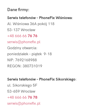
Footer
Dane firmy:
Serwis telefonów – PhoneFix Wiśniowa
:
Al. Wiśniowa 36A pokój 118
53-137 Wrocław
+48 666 66
76 76
serwis@phonefix.pl
Godziny otwarcia:
poniedziałek – piątek 9-18
NIP: 7692168988
REGON: 380731019
Serwis telefonów – PhoneFix Sikorskiego
:
ul. Sikorskiego 5F
53-659 Wrocław
+48 666 66
76 78
serwis@phonefix.pl