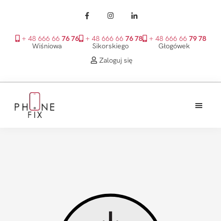
+ 48 666 66
76 76
+ 48 666 66
76 78
+ 48 666 66
79 78
Wiśniowa
Sikorskiego
Głogówek
Zaloguj się
Przejdź
Przejdź
Przejdź
do
do
do
treści
głównego
stopki
PhoneFix
paska
bocznego