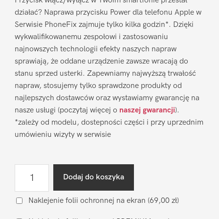
Przycisk włącz/wyłącz w Twoim smartfonie przestał
działać? Naprawa przycisku Power dla telefonu Apple w
Serwisie PhoneFix zajmuje tylko kilka godzin*. Dzięki
wykwalifikowanemu zespołowi i zastosowaniu
najnowszych technologii efekty naszych napraw
sprawiają, że oddane urządzenie zawsze wracają do
stanu sprzed usterki. Zapewniamy najwyższą trwałość
napraw, stosujemy tylko sprawdzone produkty od
najlepszych dostawców oraz wystawiamy gwarancję na
nasze usługi (poczytaj więcej o
naszej gwarancji
).
*zależy od modelu, dostepności części i przy uprzednim
umówieniu wizyty w serwisie
ilość
Dodaj do koszyka
Naprawa
przycisku
Naklejenie folii ochronnej na ekran
(69,00 zł)
Power