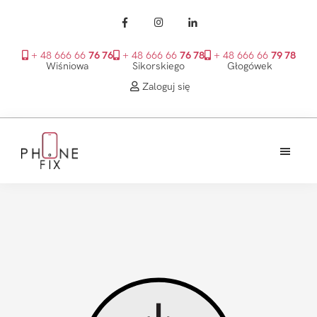
+ 48 666 66
76 76
+ 48 666 66
76 78
+ 48 666 66
79 78
Wiśniowa
Sikorskiego
Głogówek
Zaloguj się
Przejdź
Przejdź
Przejdź
do
do
do
treści
głównego
stopki
PhoneFix
paska
bocznego