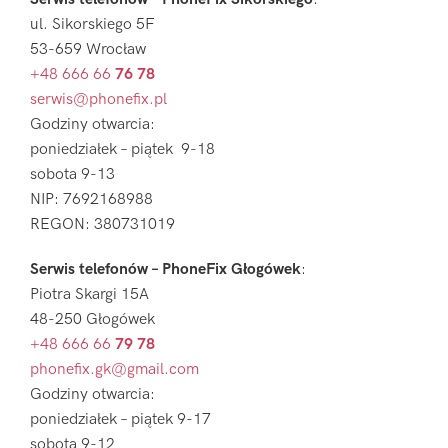
ul. Sikorskiego 5F
53-659 Wrocław
+48 666 66
76 78
serwis@phonefix.pl
Godziny otwarcia:
poniedziałek – piątek 9-18
sobota 9-13
NIP: 7692168988
REGON: 380731019
Serwis telefonów – PhoneFix Głogówek
:
Piotra Skargi 15A
48-250 Głogówek
+48 666 66
79 78
phonefix.gk@gmail.com
Godziny otwarcia:
poniedziałek – piątek 9-17
sobota 9-12