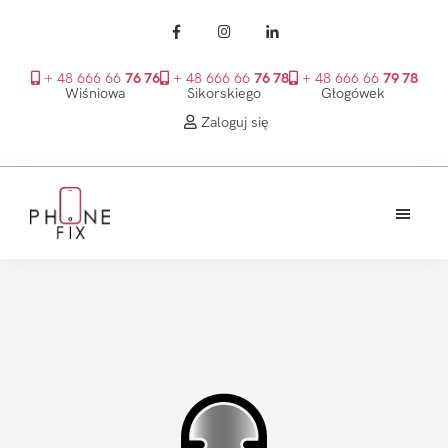
+ 48 666 66
76 76
+ 48 666 66
76 78
+ 48 666 66
79 78
Wiśniowa
Sikorskiego
Głogówek
Zaloguj się
Przejdź
Przejdź
Przejdź
do
do
do
treści
głównego
stopki
PhoneFix
paska
bocznego