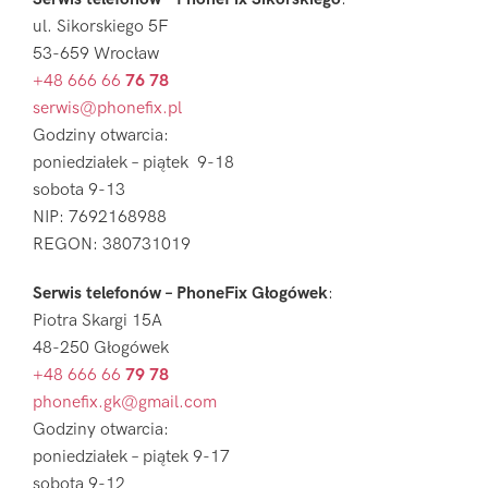
ul. Sikorskiego 5F
53-659 Wrocław
+48 666 66
76 78
serwis@phonefix.pl
Godziny otwarcia:
poniedziałek – piątek 9-18
sobota 9-13
NIP: 7692168988
REGON: 380731019
Serwis telefonów – PhoneFix Głogówek
:
Piotra Skargi 15A
48-250 Głogówek
+48 666 66
79 78
phonefix.gk@gmail.com
Godziny otwarcia:
poniedziałek – piątek 9-17
sobota 9-12