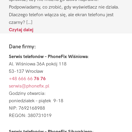
Podpowiadamy, co zrobić, gdy wyświetlacz nie działa.
Dlaczego telefon włącza się, ale ekran telefonu jest
czarny? […]
Czytaj dalej
Footer
Dane firmy:
Serwis telefonów – PhoneFix Wiśniowa
:
Al. Wiśniowa 36A pokój 118
53-137 Wrocław
+48 666 66
76 76
serwis@phonefix.pl
Godziny otwarcia:
poniedziałek – piątek 9-18
NIP: 7692168988
REGON: 380731019
Serwis telefonów – PhoneFix Sikorskiego
: